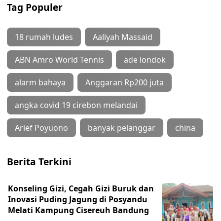
Tag Populer
18 rumah ludes
Aaliyah Massaid
ABN Amro World Tennis
ade londok
alarm bahaya
Anggaran Rp200 juta
angka covid 19 cirebon melandai
Arief Poyuono
banyak pelanggar
china
Berita Terkini
Konseling Gizi, Cegah Gizi Buruk dan
Inovasi Puding Jagung di Posyandu
Melati Kampung Cisereuh Bandung