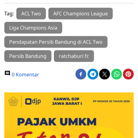
Tag:
ACL Two
AFC Champions League
Liga Champions Asia
Pendapatan Persib Bandung di ACL Two
Persib Bandung
ratchaburi fc
0 Komentar