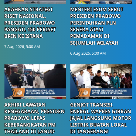
ARAHKAN STRATEGI
MENTERI ESDM SEBUT
RISET NASIONAL,
PRESIDEN PRABOWO
PRESIDEN PRABOWO
PERINTAHKAN PLN
PANGGIL 150 PERISET
SEGERA ATASI
BRIN KE ISTANA
PEMADAMAN DI
SEJUMLAH WILAYAH
7 Aug 2026, 5:00 AM
6 Aug 2026, 5:00 AM
AKHIRI LAWATAN
GENJOT TRANSISI
KENEGARAAN, PRESIDEN
ENERGI, WAPRES GIBRAN
PRABOWO LEPAS
JAJAL LANGSUNG MOTOR
KEBERANGKATAN PM
LISTRIK BUATAN LOKAL
THAILAND DI LANUD
DI TANGERANG!