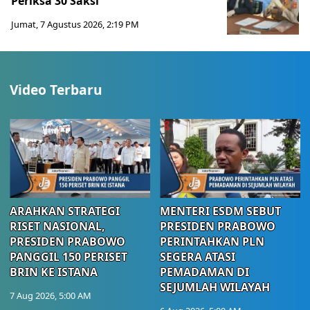
Periksa 30 Saksi
Jumat, 7 Agustus 2026, 2:19 PM
Video Terbaru
ARAHKAN STRATEGI
MENTERI ESDM SEBUT
RISET NASIONAL,
PRESIDEN PRABOWO
PRESIDEN PRABOWO
PERINTAHKAN PLN
PANGGIL 150 PERISET
SEGERA ATASI
BRIN KE ISTANA
PEMADAMAN DI
SEJUMLAH WILAYAH
7 Aug 2026, 5:00 AM