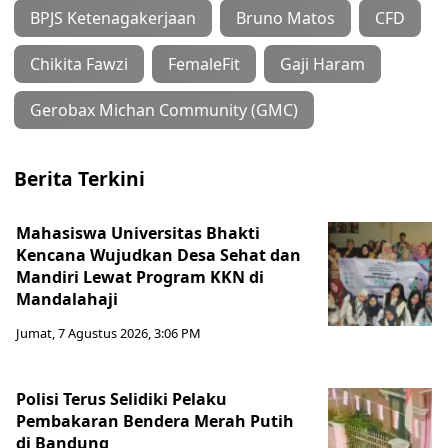
BPJS Ketenagakerjaan
Bruno Matos
CFD
Chikita Fawzi
FemaleFit
Gaji Haram
Gerobax Michan Community (GMC)
Berita Terkini
Mahasiswa Universitas Bhakti
Kencana Wujudkan Desa Sehat dan
Mandiri Lewat Program KKN di
Mandalahaji
Jumat, 7 Agustus 2026, 3:06 PM
Polisi Terus Selidiki Pelaku
Pembakaran Bendera Merah Putih
di Bandung