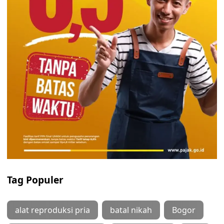
Tag Populer
alat reproduksi pria
batal nikah
Bogor