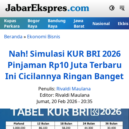
Kupas
Bogor
Bandung
Jawa
Nasional
Ekbis
Perkara
Raya
Raya
Barat
Beranda
»
Ekonomi Bisnis
Nah! Simulasi KUR BRI 2026
Pinjaman Rp10 Juta Terbaru
Ini Cicilannya Ringan Banget
Penulis:
Rivaldi Maulana
Editor: Rivaldi Maulana
Jumat, 20 Feb 2026 - 20:35