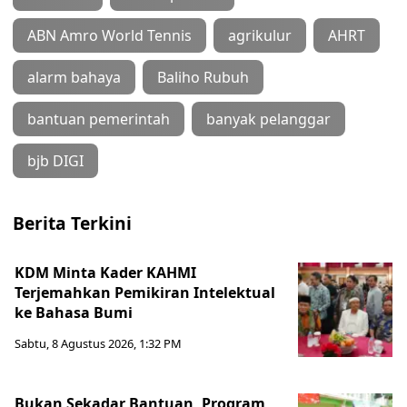
ABN Amro World Tennis
agrikulur
AHRT
alarm bahaya
Baliho Rubuh
bantuan pemerintah
banyak pelanggar
bjb DIGI
Berita Terkini
KDM Minta Kader KAHMI
Terjemahkan Pemikiran Intelektual
ke Bahasa Bumi
Sabtu, 8 Agustus 2026, 1:32 PM
Bukan Sekadar Bantuan, Program