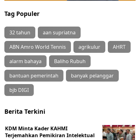
Tag Populer
32 tahun
aan supriatna
ABN Amro World Tennis
agrikulur
AHRT
alarm bahaya
Baliho Rubuh
bantuan pemerintah
banyak pelanggar
bjb DIGI
Berita Terkini
KDM Minta Kader KAHMI
Terjemahkan Pemikiran Intelektual