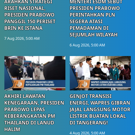
ARAHKAN STRATEGI
MENTERI ESDM SEBUT
RISET NASIONAL,
PRESIDEN PRABOWO
PRESIDEN PRABOWO
PERINTAHKAN PLN
PANGGIL 150 PERISET
SEGERA ATASI
BRIN KE ISTANA
PEMADAMAN DI
SEJUMLAH WILAYAH
7 Aug 2026, 5:00 AM
6 Aug 2026, 5:00 AM
AKHIRI LAWATAN
GENJOT TRANSISI
KENEGARAAN, PRESIDEN
ENERGI, WAPRES GIBRAN
PRABOWO LEPAS
JAJAL LANGSUNG MOTOR
KEBERANGKATAN PM
LISTRIK BUATAN LOKAL
THAILAND DI LANUD
DI TANGERANG!
HALIM
4 Aug 2026, 5:00 AM