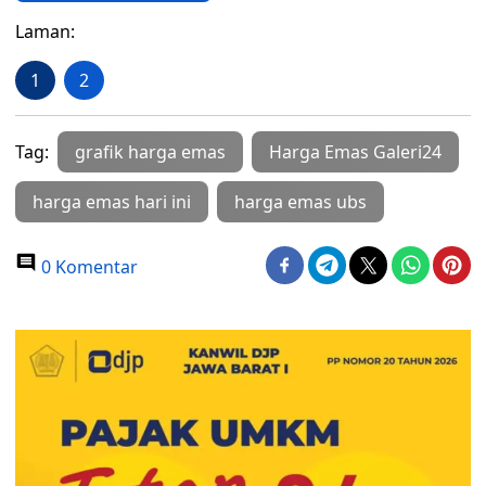
Laman:
1
2
Tag:
grafik harga emas
Harga Emas Galeri24
harga emas hari ini
harga emas ubs
0 Komentar