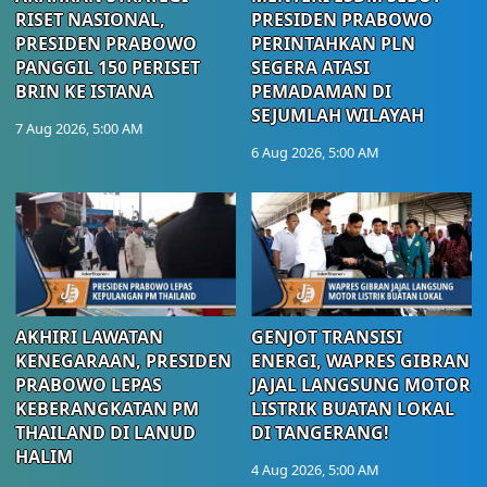
RISET NASIONAL,
PRESIDEN PRABOWO
PRESIDEN PRABOWO
PERINTAHKAN PLN
PANGGIL 150 PERISET
SEGERA ATASI
BRIN KE ISTANA
PEMADAMAN DI
SEJUMLAH WILAYAH
7 Aug 2026, 5:00 AM
6 Aug 2026, 5:00 AM
AKHIRI LAWATAN
GENJOT TRANSISI
KENEGARAAN, PRESIDEN
ENERGI, WAPRES GIBRAN
PRABOWO LEPAS
JAJAL LANGSUNG MOTOR
KEBERANGKATAN PM
LISTRIK BUATAN LOKAL
THAILAND DI LANUD
DI TANGERANG!
HALIM
4 Aug 2026, 5:00 AM