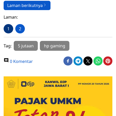
Laman berikutnya
Laman:
1
2
Tag:
5 jutaan
hp gaming
0 Komentar