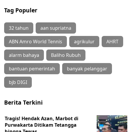
Tag Populer
32 tahun
aan supriatna
ABN Amro World Tennis
agrikulur
AHRT
alarm bahaya
Baliho Rubuh
bantuan pemerintah
banyak pelanggar
bjb DIGI
Berita Terkini
Tragis! Hendak Azan, Marbot di
Purwakarta Ditikam Tetangga
hingga Tewas