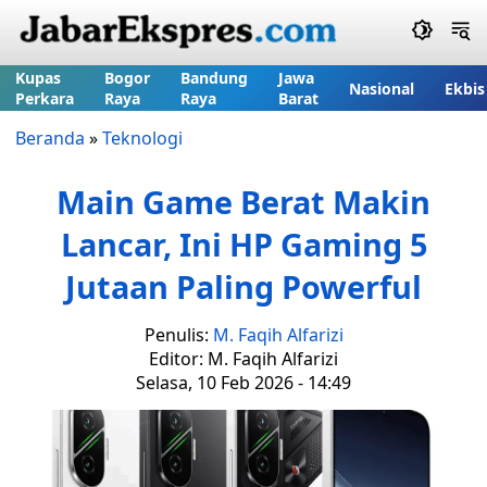
Kupas
Bogor
Bandung
Jawa
Nasional
Ekbis
Perkara
Raya
Raya
Barat
Beranda
»
Teknologi
Main Game Berat Makin
Lancar, Ini HP Gaming 5
Jutaan Paling Powerful
Penulis:
M. Faqih Alfarizi
Editor: M. Faqih Alfarizi
Selasa, 10 Feb 2026 - 14:49