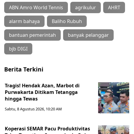
ABN Amro World Tennis
agrikulur
AHRT
alarm bahaya
Baliho Rubuh
bantuan pemerintah
banyak pelanggar
bjb DIGI
Berita Terkini
Tragis! Hendak Azan, Marbot di
Purwakarta Ditikam Tetangga
hingga Tewas
Sabtu, 8 Agustus 2026, 10:20 AM
Koperasi SEMAR Pacu Produktivitas