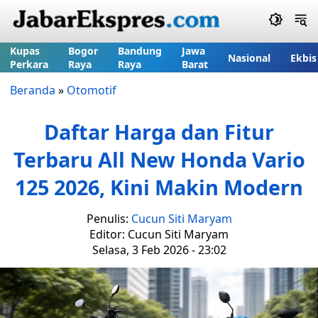
Kupas
Bogor
Bandung
Jawa
Nasional
Ekbis
Perkara
Raya
Raya
Barat
Beranda
»
Otomotif
Daftar Harga dan Fitur
Terbaru All New Honda Vario
125 2026, Kini Makin Modern
Penulis:
Cucun Siti Maryam
Editor: Cucun Siti Maryam
Selasa, 3 Feb 2026 - 23:02