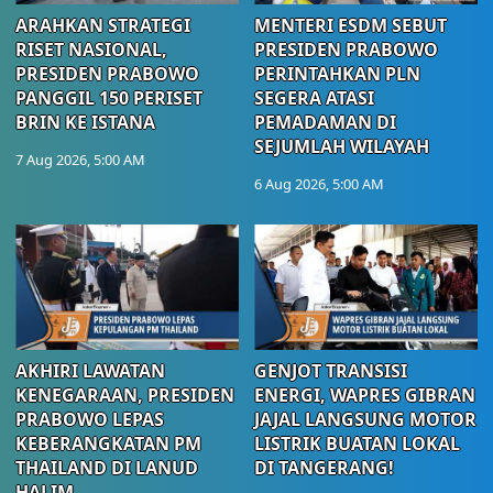
ARAHKAN STRATEGI
MENTERI ESDM SEBUT
RISET NASIONAL,
PRESIDEN PRABOWO
PRESIDEN PRABOWO
PERINTAHKAN PLN
PANGGIL 150 PERISET
SEGERA ATASI
BRIN KE ISTANA
PEMADAMAN DI
SEJUMLAH WILAYAH
7 Aug 2026, 5:00 AM
6 Aug 2026, 5:00 AM
AKHIRI LAWATAN
GENJOT TRANSISI
KENEGARAAN, PRESIDEN
ENERGI, WAPRES GIBRAN
PRABOWO LEPAS
JAJAL LANGSUNG MOTOR
KEBERANGKATAN PM
LISTRIK BUATAN LOKAL
THAILAND DI LANUD
DI TANGERANG!
HALIM