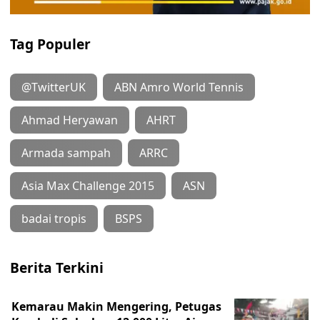
Tag Populer
@TwitterUK
ABN Amro World Tennis
Ahmad Heryawan
AHRT
Armada sampah
ARRC
Asia Max Challenge 2015
ASN
badai tropis
BSPS
Berita Terkini
Kemarau Makin Mengering, Petugas