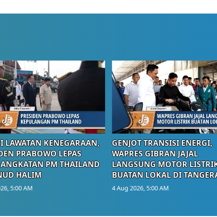
I LAWATAN KENEGARAAN,
GENJOT TRANSISI ENERGI,
DEN PRABOWO LEPAS
WAPRES GIBRAN JAJAL
RANGKATAN PM THAILAND
LANGSUNG MOTOR LISTRI
NUD HALIM
BUATAN LOKAL DI TANGER
26, 5:00 AM
4 Aug 2026, 5:00 AM