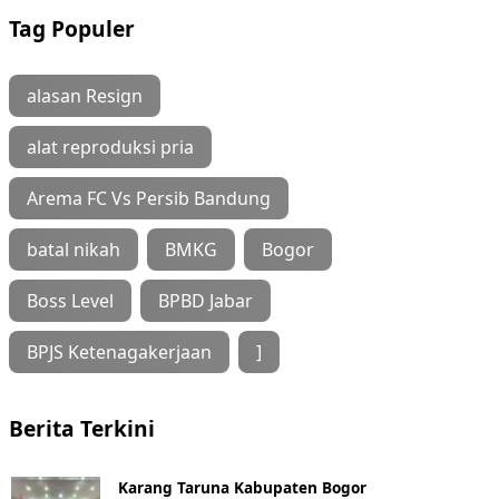
Tag Populer
alasan Resign
alat reproduksi pria
Arema FC Vs Persib Bandung
batal nikah
BMKG
Bogor
Boss Level
BPBD Jabar
BPJS Ketenagakerjaan
]
Berita Terkini
Karang Taruna Kabupaten Bogor