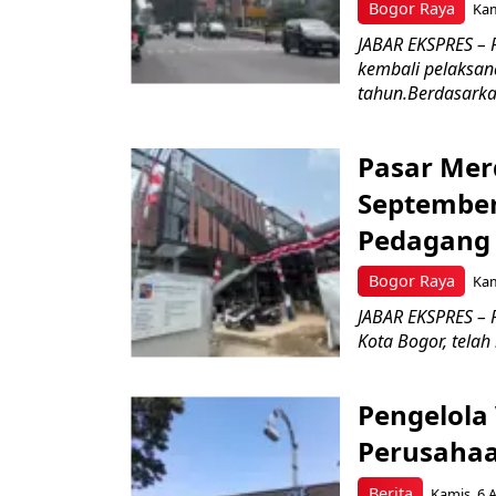
Bogor Raya
Kam
JABAR EKSPRES – 
kembali pelaksan
tahun.Berdasarkan
Pasar Mer
September
Pedagan
Bogor Raya
Kam
JABAR EKSPRES –
Kota Bogor, telah
Pengelola
Perusahaa
Berita
Kamis, 6 