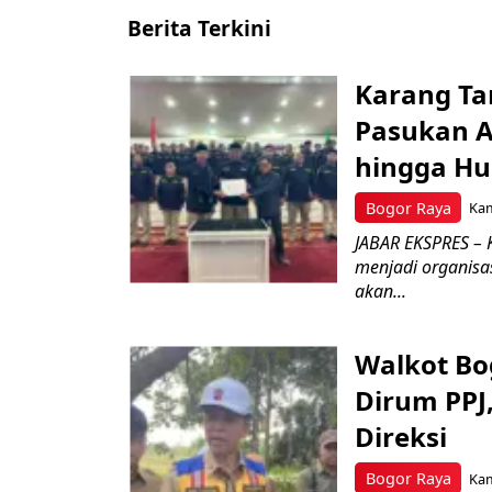
Berita Terkini
Karang Ta
Pasukan Ad
hingga Hu
Bogor Raya
Kam
JABAR EKSPRES – 
menjadi organisa
akan...
Walkot Bo
Dirum PPJ
Direksi
Bogor Raya
Kam