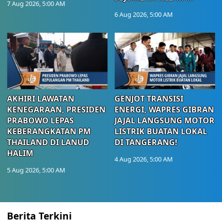
7 Aug 2026, 5:00 AM
6 Aug 2026, 5:00 AM
AKHIRI LAWATAN
GENJOT TRANSISI
KENEGARAAN, PRESIDEN
ENERGI, WAPRES GIBRAN
PRABOWO LEPAS
JAJAL LANGSUNG MOTOR
KEBERANGKATAN PM
LISTRIK BUATAN LOKAL
THAILAND DI LANUD
DI TANGERANG!
HALIM
4 Aug 2026, 5:00 AM
5 Aug 2026, 5:00 AM
Berita Terkini