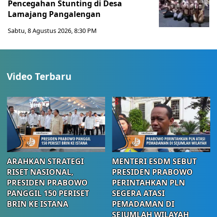
Pencegahan Stunting di Desa
Lamajang Pangalengan
Sabtu, 8 Agustus 2026, 8:30 PM
Video Terbaru
ARAHKAN STRATEGI
MENTERI ESDM SEBUT
RISET NASIONAL,
PRESIDEN PRABOWO
PRESIDEN PRABOWO
PERINTAHKAN PLN
PANGGIL 150 PERISET
SEGERA ATASI
BRIN KE ISTANA
PEMADAMAN DI
SEJUMLAH WILAYAH