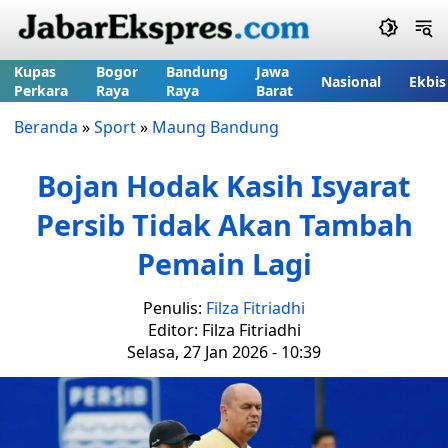
Kupas
Bogor
Bandung
Jawa
Nasional
Ekbis
Perkara
Raya
Raya
Barat
Beranda
»
Sport
»
Maung Bandung
Bojan Hodak Kasih Isyarat
Persib Tidak Akan Tambah
Pemain Lagi
Penulis:
Filza Fitriadhi
Editor: Filza Fitriadhi
Selasa, 27 Jan 2026 - 10:39