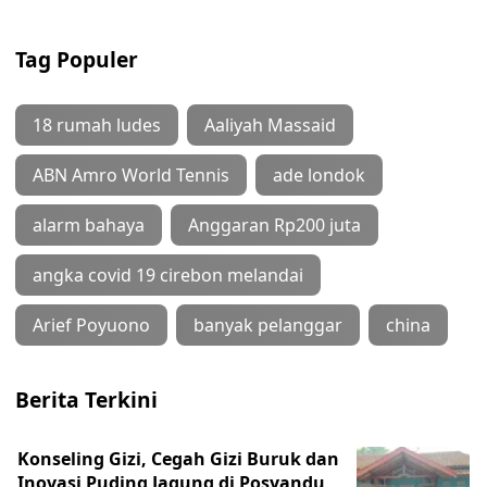
Tag Populer
18 rumah ludes
Aaliyah Massaid
ABN Amro World Tennis
ade londok
alarm bahaya
Anggaran Rp200 juta
angka covid 19 cirebon melandai
Arief Poyuono
banyak pelanggar
china
Berita Terkini
Konseling Gizi, Cegah Gizi Buruk dan
Inovasi Puding Jagung di Posyandu