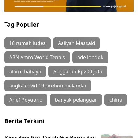
Tag Populer
18 rumah ludes
Aaliyah Massaid
ABN Amro World Tennis
ade londok
alarm bahaya
Anggaran Rp200 juta
angka covid 19 cirebon melandai
Arief Poyuono
banyak pelanggar
china
Berita Terkini
Konseling Gizi, Cegah Gizi Buruk dan