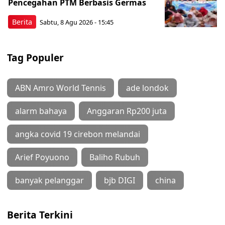
Pencegahan PTM Berbasis Germas
Berita
Sabtu, 8 Agu 2026 - 15:45
Tag Populer
ABN Amro World Tennis
ade londok
alarm bahaya
Anggaran Rp200 juta
angka covid 19 cirebon melandai
Arief Poyuono
Baliho Rubuh
banyak pelanggar
bjb DIGI
china
Berita Terkini