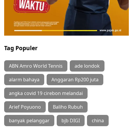
Tag Populer
ABN Amro World Tennis
ade londok
alarm bahaya
Anggaran Rp200 juta
angka covid 19 cirebon melandai
Arief Poyuono
Baliho Rubuh
banyak pelanggar
bjb DIGI
china