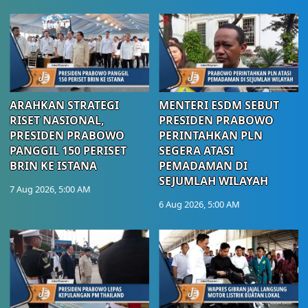
ARAHKAN STRATEGI
MENTERI ESDM SEBUT
RISET NASIONAL,
PRESIDEN PRABOWO
PRESIDEN PRABOWO
PERINTAHKAN PLN
PANGGIL 150 PERISET
SEGERA ATASI
BRIN KE ISTANA
PEMADAMAN DI
SEJUMLAH WILAYAH
7 Aug 2026, 5:00 AM
6 Aug 2026, 5:00 AM