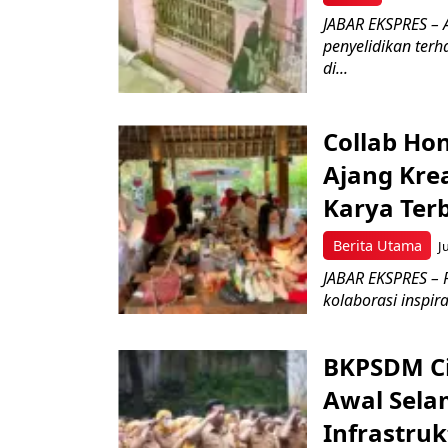
JABAR EKSPRES – A
penyelidikan ter
di...
Collab Hon
Ajang Kre
Karya Ter
Berita Utama
J
JABAR EKSPRES – 
kolaborasi inspir
BKPSDM Ci
Awal Sel
Infrastruk