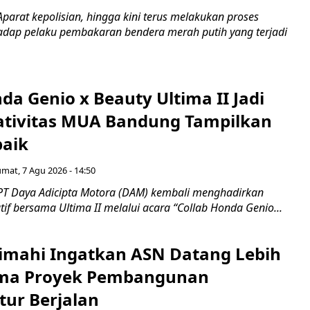
parat kepolisian, hingga kini terus melakukan proses
hadap pelaku pembakaran bendera merah putih yang terjadi
da Genio x Beauty Ultima II Jadi
ativitas MUA Bandung Tampilkan
baik
umat, 7 Agu 2026 - 14:50
PT Daya Adicipta Motora (DAM) kembali menghadirkan
atif bersama Ultima II melalui acara “Collab Honda Genio...
mahi Ingatkan ASN Datang Lebih
ama Proyek Pembangunan
tur Berjalan