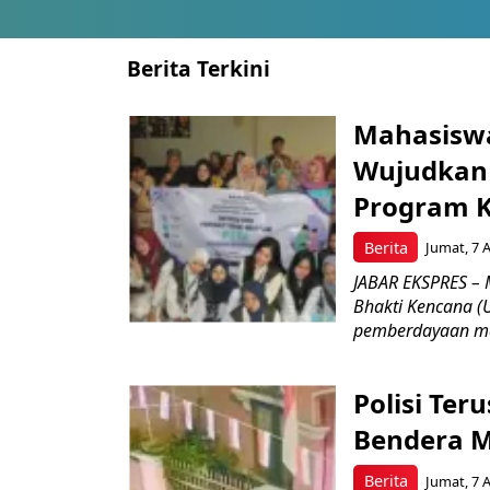
Berita Terkini
Mahasiswa
Wujudkan 
Program K
Berita
Jumat, 7 
JABAR EKSPRES – 
Bhakti Kencana 
pemberdayaan ma
Polisi Ter
Bendera M
Berita
Jumat, 7 