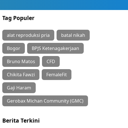
Tag Populer
alat reproduksi pria
batal nikah
Bogor
BPJS Ketenagakerjaan
Bruno Matos
CFD
Chikita Fawzi
FemaleFit
Gaji Haram
Gerobax Michan Community (GMC)
Berita Terkini