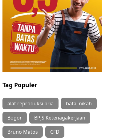
Tag Populer
alat reproduksi pria
batal nikah
Bogor
BPJS Ketenagakerjaan
Bruno Matos
CFD