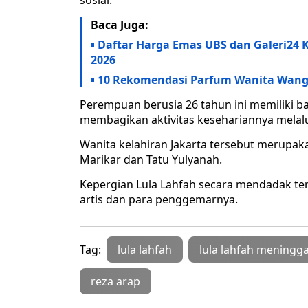
sosial.
Baca Juga:
Daftar Harga Emas UBS dan Galeri24 
2026
10 Rekomendasi Parfum Wanita Wangi
Perempuan berusia 26 tahun ini memiliki 
membagikan aktivitas kesehariannya melalui
Wanita kelahiran Jakarta tersebut merupak
Marikar dan Tatu Yulyanah.
Kepergian Lula Lahfah secara mendadak te
artis dan para penggemarnya.
Tag:
lula lahfah
lula lahfah meningga
reza arap