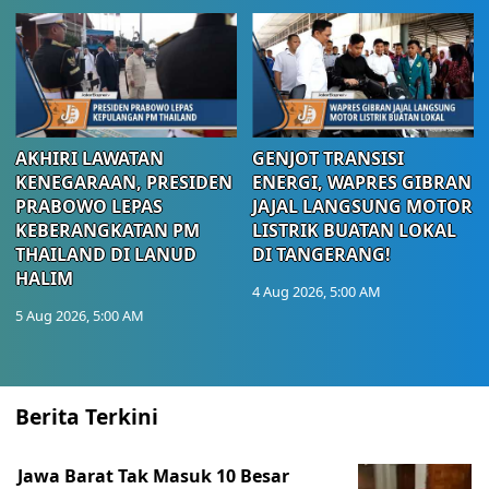
AKHIRI LAWATAN
GENJOT TRANSISI
KENEGARAAN, PRESIDEN
ENERGI, WAPRES GIBRAN
PRABOWO LEPAS
JAJAL LANGSUNG MOTOR
KEBERANGKATAN PM
LISTRIK BUATAN LOKAL
THAILAND DI LANUD
DI TANGERANG!
HALIM
4 Aug 2026, 5:00 AM
5 Aug 2026, 5:00 AM
Berita Terkini
Jawa Barat Tak Masuk 10 Besar