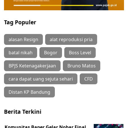
Tag Populer
alasan Resign
alat reproduksi pria
batal nikah
Bogor
Boss Level
BPJS Ketenagakerjaan
Bruno Matos
cara dapat uang sejuta sehari
CFD
Distan KP Bandung
Berita Terkini
Komunitas Baper Gelar Nobar Final