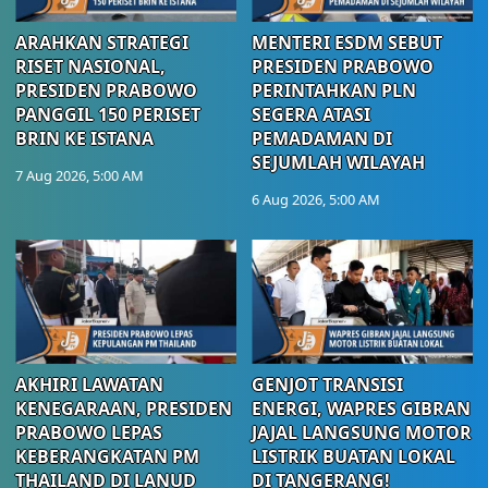
ARAHKAN STRATEGI
MENTERI ESDM SEBUT
RISET NASIONAL,
PRESIDEN PRABOWO
PRESIDEN PRABOWO
PERINTAHKAN PLN
PANGGIL 150 PERISET
SEGERA ATASI
BRIN KE ISTANA
PEMADAMAN DI
SEJUMLAH WILAYAH
7 Aug 2026, 5:00 AM
6 Aug 2026, 5:00 AM
AKHIRI LAWATAN
GENJOT TRANSISI
KENEGARAAN, PRESIDEN
ENERGI, WAPRES GIBRAN
PRABOWO LEPAS
JAJAL LANGSUNG MOTOR
KEBERANGKATAN PM
LISTRIK BUATAN LOKAL
THAILAND DI LANUD
DI TANGERANG!