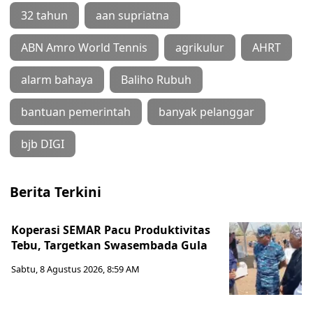
32 tahun
aan supriatna
ABN Amro World Tennis
agrikulur
AHRT
alarm bahaya
Baliho Rubuh
bantuan pemerintah
banyak pelanggar
bjb DIGI
Berita Terkini
Koperasi SEMAR Pacu Produktivitas
Tebu, Targetkan Swasembada Gula
Sabtu, 8 Agustus 2026, 8:59 AM