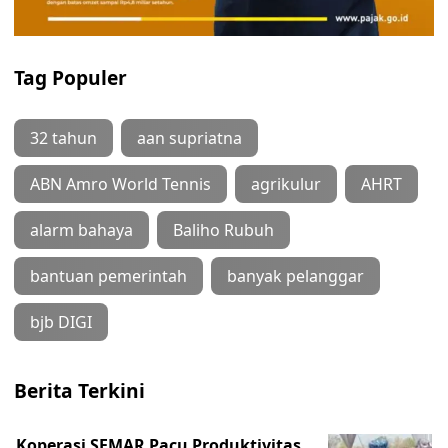
Tag Populer
32 tahun
aan supriatna
ABN Amro World Tennis
agrikulur
AHRT
alarm bahaya
Baliho Rubuh
bantuan pemerintah
banyak pelanggar
bjb DIGI
Berita Terkini
Koperasi SEMAR Pacu Produktivitas