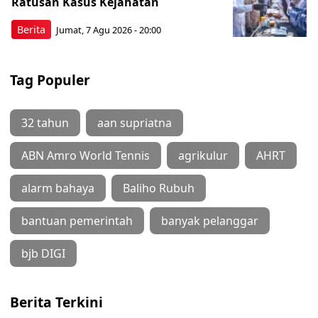
Ratusan Kasus Kejahatan
Berita
Jumat, 7 Agu 2026 - 20:00
Tag Populer
32 tahun
aan supriatna
ABN Amro World Tennis
agrikulur
AHRT
alarm bahaya
Baliho Rubuh
bantuan pemerintah
banyak pelanggar
bjb DIGI
Berita Terkini