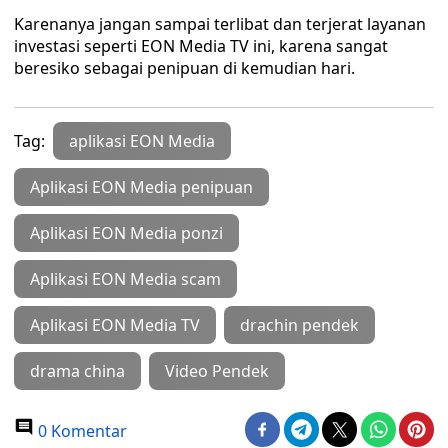
Karenanya jangan sampai terlibat dan terjerat layanan
investasi seperti EON Media TV ini, karena sangat
beresiko sebagai penipuan di kemudian hari.
Tag:
aplikasi EON Media
Aplikasi EON Media penipuan
Aplikasi EON Media ponzi
Aplikasi EON Media scam
Aplikasi EON Media TV
drachin pendek
drama china
Video Pendek
0 Komentar