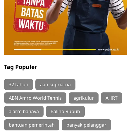
Tag Populer
32 tahun
aan supriatna
ABN Amro World Tennis
agrikulur
AHRT
alarm bahaya
Baliho Rubuh
bantuan pemerintah
banyak pelanggar