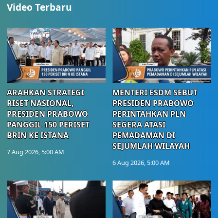
Video Terbaru
ARAHKAN STRATEGI
MENTERI ESDM SEBUT
RISET NASIONAL,
PRESIDEN PRABOWO
PRESIDEN PRABOWO
PERINTAHKAN PLN
PANGGIL 150 PERISET
SEGERA ATASI
BRIN KE ISTANA
PEMADAMAN DI
SEJUMLAH WILAYAH
7 Aug 2026, 5:00 AM
6 Aug 2026, 5:00 AM