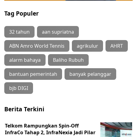
Tag Populer
32 tahun
aan supriatna
ABN Amro World Tennis
agrikulur
AHRT
alarm bahaya
Baliho Rubuh
bantuan pemerintah
banyak pelanggar
bjb DIGI
Berita Terkini
Telkom Rampungkan Spin-Off
InfraCo Tahap 2, InfraNexia Jadi Pilar