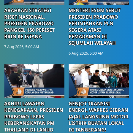
ARAHKAN STRATEGI
MENTERI ESDM SEBUT
RISET NASIONAL,
PRESIDEN PRABOWO
PRESIDEN PRABOWO
PERINTAHKAN PLN
PANGGIL 150 PERISET
SEGERA ATASI
BRIN KE ISTANA
PEMADAMAN DI
SEJUMLAH WILAYAH
7 Aug 2026, 5:00 AM
6 Aug 2026, 5:00 AM
AKHIRI LAWATAN
GENJOT TRANSISI
KENEGARAAN, PRESIDEN
ENERGI, WAPRES GIBRAN
PRABOWO LEPAS
JAJAL LANGSUNG MOTOR
KEBERANGKATAN PM
LISTRIK BUATAN LOKAL
THAILAND DI LANUD
DI TANGERANG!