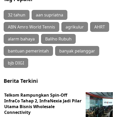
32 tahun
aan supriatna
ABN Amro World Tennis
agrikulur
AHRT
alarm bahaya
Baliho Rubuh
bantuan pemerintah
banyak pelanggar
bjb DIGI
Berita Terkini
Telkom Rampungkan Spin-Off
InfraCo Tahap 2, InfraNexia Jadi Pilar
Utama Bisnis Wholesale
Connectivity