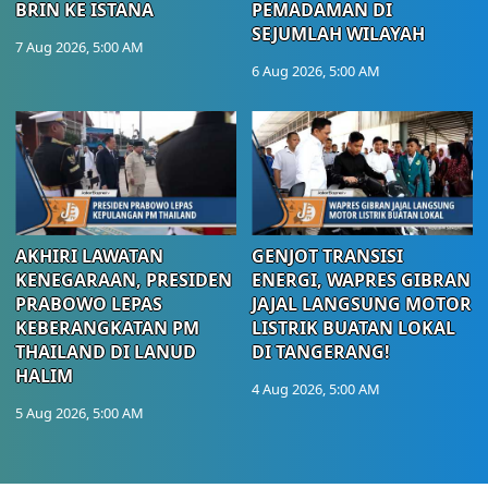
BRIN KE ISTANA
PEMADAMAN DI
SEJUMLAH WILAYAH
7 Aug 2026, 5:00 AM
6 Aug 2026, 5:00 AM
AKHIRI LAWATAN
GENJOT TRANSISI
KENEGARAAN, PRESIDEN
ENERGI, WAPRES GIBRAN
PRABOWO LEPAS
JAJAL LANGSUNG MOTOR
KEBERANGKATAN PM
LISTRIK BUATAN LOKAL
THAILAND DI LANUD
DI TANGERANG!
HALIM
4 Aug 2026, 5:00 AM
5 Aug 2026, 5:00 AM