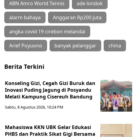
ABN Amro World Tennis
ade londok
alarm bahaya
Anggaran Rp200 juta
angka covid 19 cirebon melandai
Arief Poyuono
banyak pelanggar
china
Berita Terkini
Konseling Gizi, Cegah Gizi Buruk dan
Inovasi Puding Jagung di Posyandu
Melati Kampung Cisereuh Bandung
Sabtu, 8 Agustus 2026, 10:24 PM
Mahasiswa KKN UBK Gelar Edukasi
PHBS dan Praktik Sikat Gigi Bersama