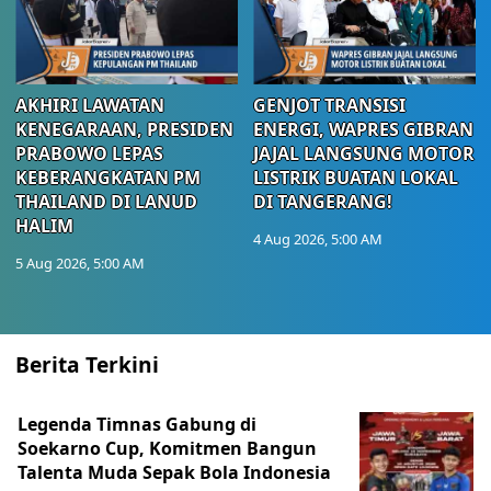
AKHIRI LAWATAN
GENJOT TRANSISI
KENEGARAAN, PRESIDEN
ENERGI, WAPRES GIBRAN
PRABOWO LEPAS
JAJAL LANGSUNG MOTOR
KEBERANGKATAN PM
LISTRIK BUATAN LOKAL
THAILAND DI LANUD
DI TANGERANG!
HALIM
4 Aug 2026, 5:00 AM
5 Aug 2026, 5:00 AM
Berita Terkini
Legenda Timnas Gabung di
Soekarno Cup, Komitmen Bangun
Talenta Muda Sepak Bola Indonesia