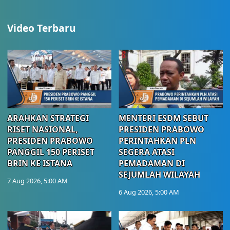
Video Terbaru
ARAHKAN STRATEGI
MENTERI ESDM SEBUT
RISET NASIONAL,
PRESIDEN PRABOWO
PRESIDEN PRABOWO
PERINTAHKAN PLN
PANGGIL 150 PERISET
SEGERA ATASI
BRIN KE ISTANA
PEMADAMAN DI
SEJUMLAH WILAYAH
7 Aug 2026, 5:00 AM
6 Aug 2026, 5:00 AM