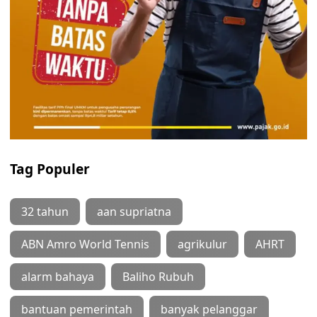
Tag Populer
32 tahun
aan supriatna
ABN Amro World Tennis
agrikulur
AHRT
alarm bahaya
Baliho Rubuh
bantuan pemerintah
banyak pelanggar