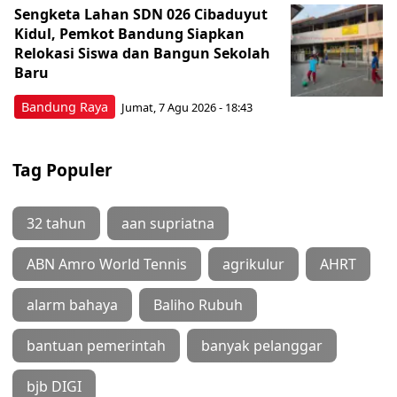
Sengketa Lahan SDN 026 Cibaduyut
Kidul, Pemkot Bandung Siapkan
Relokasi Siswa dan Bangun Sekolah
Baru
Bandung Raya
Jumat, 7 Agu 2026 - 18:43
Tag Populer
32 tahun
aan supriatna
ABN Amro World Tennis
agrikulur
AHRT
alarm bahaya
Baliho Rubuh
bantuan pemerintah
banyak pelanggar
bjb DIGI