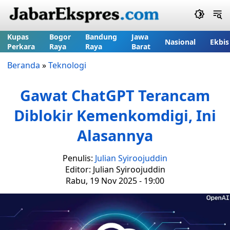
Kupas
Bogor
Bandung
Jawa
Nasional
Ekbis
Perkara
Raya
Raya
Barat
Beranda
»
Teknologi
Gawat ChatGPT Terancam
Diblokir Kemenkomdigi, Ini
Alasannya
Penulis:
Julian Syiroojuddin
Editor: Julian Syiroojuddin
Rabu, 19 Nov 2025 - 19:00