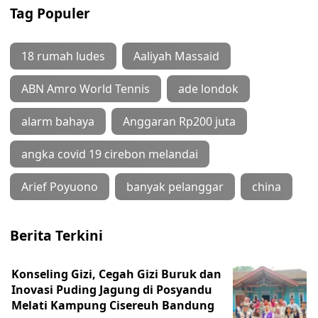
Tag Populer
18 rumah ludes
Aaliyah Massaid
ABN Amro World Tennis
ade londok
alarm bahaya
Anggaran Rp200 juta
angka covid 19 cirebon melandai
Arief Poyuono
banyak pelanggar
china
Berita Terkini
Konseling Gizi, Cegah Gizi Buruk dan
Inovasi Puding Jagung di Posyandu
Melati Kampung Cisereuh Bandung