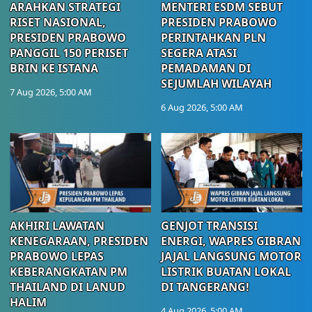
ARAHKAN STRATEGI
MENTERI ESDM SEBUT
RISET NASIONAL,
PRESIDEN PRABOWO
PRESIDEN PRABOWO
PERINTAHKAN PLN
PANGGIL 150 PERISET
SEGERA ATASI
BRIN KE ISTANA
PEMADAMAN DI
SEJUMLAH WILAYAH
7 Aug 2026, 5:00 AM
6 Aug 2026, 5:00 AM
AKHIRI LAWATAN
GENJOT TRANSISI
KENEGARAAN, PRESIDEN
ENERGI, WAPRES GIBRAN
PRABOWO LEPAS
JAJAL LANGSUNG MOTOR
KEBERANGKATAN PM
LISTRIK BUATAN LOKAL
THAILAND DI LANUD
DI TANGERANG!
HALIM
4 Aug 2026, 5:00 AM