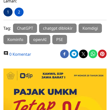
Laman:
1
2
Tag:
ChatGPT
chatgpt diblokir
Komdigi
Kominfo
openAI
PSE
0 Komentar