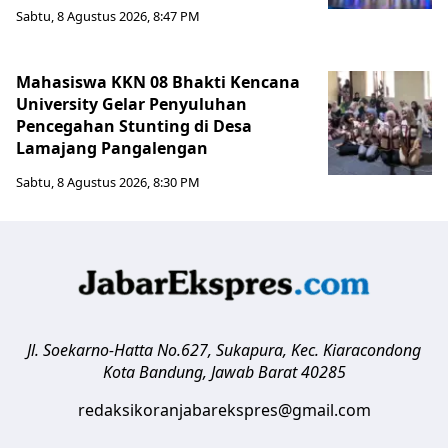
Sabtu, 8 Agustus 2026, 8:47 PM
Mahasiswa KKN 08 Bhakti Kencana
University Gelar Penyuluhan
Pencegahan Stunting di Desa
Lamajang Pangalengan
Sabtu, 8 Agustus 2026, 8:30 PM
Jl. Soekarno-Hatta No.627, Sukapura, Kec. Kiaracondong
Kota Bandung
,
Jawab Barat
40285
redaksikoranjabarekspres@gmail.com