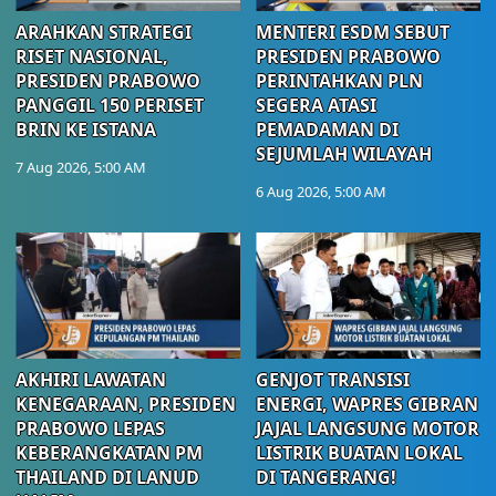
ARAHKAN STRATEGI
MENTERI ESDM SEBUT
RISET NASIONAL,
PRESIDEN PRABOWO
PRESIDEN PRABOWO
PERINTAHKAN PLN
PANGGIL 150 PERISET
SEGERA ATASI
BRIN KE ISTANA
PEMADAMAN DI
SEJUMLAH WILAYAH
7 Aug 2026, 5:00 AM
6 Aug 2026, 5:00 AM
AKHIRI LAWATAN
GENJOT TRANSISI
KENEGARAAN, PRESIDEN
ENERGI, WAPRES GIBRAN
PRABOWO LEPAS
JAJAL LANGSUNG MOTOR
KEBERANGKATAN PM
LISTRIK BUATAN LOKAL
THAILAND DI LANUD
DI TANGERANG!