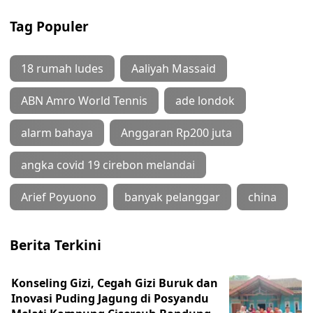
Tag Populer
18 rumah ludes
Aaliyah Massaid
ABN Amro World Tennis
ade londok
alarm bahaya
Anggaran Rp200 juta
angka covid 19 cirebon melandai
Arief Poyuono
banyak pelanggar
china
Berita Terkini
Konseling Gizi, Cegah Gizi Buruk dan
Inovasi Puding Jagung di Posyandu