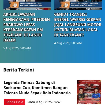
AKHIRI LAWATAN
GENJOT TRANSISI
KENEGARAAN, PRESIDEN
ENERGI, WAPRES GIBRAN
PRABOWO LEPAS
JAJAL LANGSUNG MOTOR
KEBERANGKATAN PM
LISTRIK BUATAN LOKAL
THAILAND DI LANUD
DI TANGERANG!
HALIM
4 Aug 2026, 5:00 AM
5 Aug 2026, 5:00 AM
Berita Terkini
Legenda Timnas Gabung di
Soekarno Cup, Komitmen Bangun
Talenta Muda Sepak Bola Indonesia
Sepak Bola
Sabtu, 8 Agu 2026 - 07:46