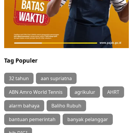
Tag Populer
32 tahun
aan supriatna
ABN Amro World Tennis
agrikulur
AHRT
alarm bahaya
Baliho Rubuh
bantuan pemerintah
banyak pelanggar