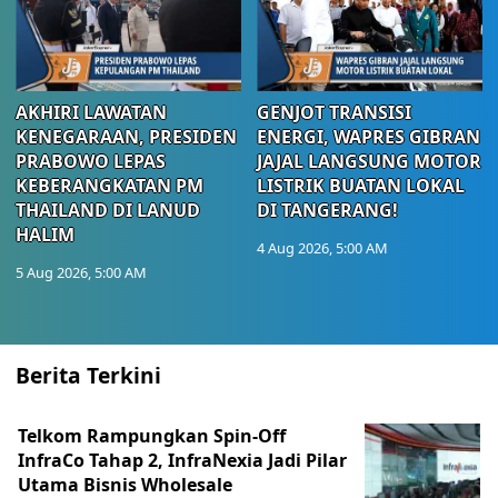
AKHIRI LAWATAN
GENJOT TRANSISI
KENEGARAAN, PRESIDEN
ENERGI, WAPRES GIBRAN
PRABOWO LEPAS
JAJAL LANGSUNG MOTOR
KEBERANGKATAN PM
LISTRIK BUATAN LOKAL
THAILAND DI LANUD
DI TANGERANG!
HALIM
4 Aug 2026, 5:00 AM
5 Aug 2026, 5:00 AM
Berita Terkini
Telkom Rampungkan Spin-Off
InfraCo Tahap 2, InfraNexia Jadi Pilar
Utama Bisnis Wholesale