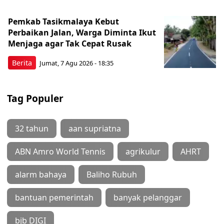
Pemkab Tasikmalaya Kebut
Perbaikan Jalan, Warga Diminta Ikut
Menjaga agar Tak Cepat Rusak
Berita
Jumat, 7 Agu 2026 - 18:35
Tag Populer
32 tahun
aan supriatna
ABN Amro World Tennis
agrikulur
AHRT
alarm bahaya
Baliho Rubuh
bantuan pemerintah
banyak pelanggar
bjb DIGI