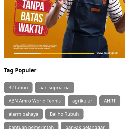
Tag Populer
32 tahun
aan supriatna
ABN Amro World Tennis
agrikulur
AHRT
alarm bahaya
Baliho Rubuh
bantuan pemerintah
banyak pelanggar