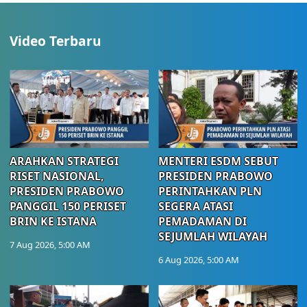
Video Terbaru
ARAHKAN STRATEGI
MENTERI ESDM SEBUT
RISET NASIONAL,
PRESIDEN PRABOWO
PRESIDEN PRABOWO
PERINTAHKAN PLN
PANGGIL 150 PERISET
SEGERA ATASI
BRIN KE ISTANA
PEMADAMAN DI
SEJUMLAH WILAYAH
7 Aug 2026, 5:00 AM
6 Aug 2026, 5:00 AM