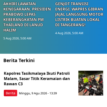
AKHIRI LAWATAN
GENJOT TRANSISI
KENEGARAAN, PRESIDEN
ENERGI, WAPRES GIBRAN
PRABOWO LEPAS
JAJAL LANGSUNG MOTOR
KEBERANGKATAN PM
LISTRIK BUATAN LOKAL
THAILAND DI LANUD
DI TANGERANG!
HALIM
4 Aug 2026, 5:00 AM
5 Aug 2026, 5:00 AM
Berita Terkini
Kapolres Tasikmalaya Ikuti Patroli
Malam, Sasar Titik Keramaian dan
Rawan C3
Berita
Minggu, 9 Agu 2026 - 13:39