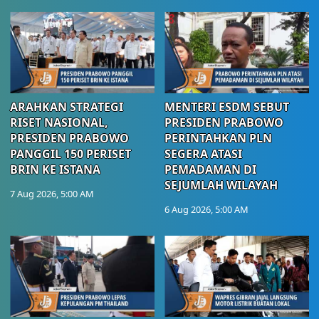
ARAHKAN STRATEGI
MENTERI ESDM SEBUT
RISET NASIONAL,
PRESIDEN PRABOWO
PRESIDEN PRABOWO
PERINTAHKAN PLN
PANGGIL 150 PERISET
SEGERA ATASI
BRIN KE ISTANA
PEMADAMAN DI
SEJUMLAH WILAYAH
7 Aug 2026, 5:00 AM
6 Aug 2026, 5:00 AM