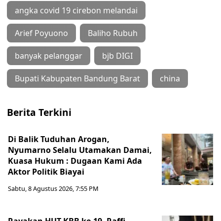
angka covid 19 cirebon melandai
Arief Poyuono
Baliho Rubuh
banyak pelanggar
bjb DIGI
Bupati Kabupaten Bandung Barat
china
Berita Terkini
Di Balik Tuduhan Arogan,
Nyumarno Selalu Utamakan Damai,
Kuasa Hukum : Dugaan Kami Ada
Aktor Politik Biayai
Sabtu, 8 Agustus 2026, 7:55 PM