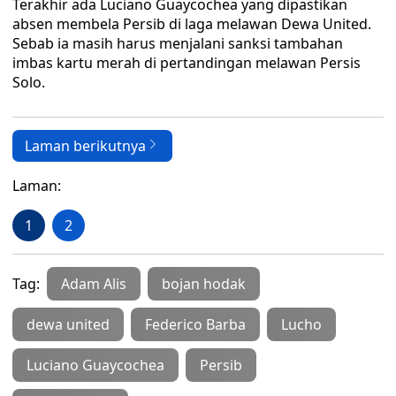
Terakhir ada Luciano Guaycochea yang dipastikan
absen membela Persib di laga melawan Dewa United.
Sebab ia masih harus menjalani sanksi tambahan
imbas kartu merah di pertandingan melawan Persis
Solo.
Laman berikutnya
Laman:
1
2
Tag:
Adam Alis
bojan hodak
dewa united
Federico Barba
Lucho
Luciano Guaycochea
Persib