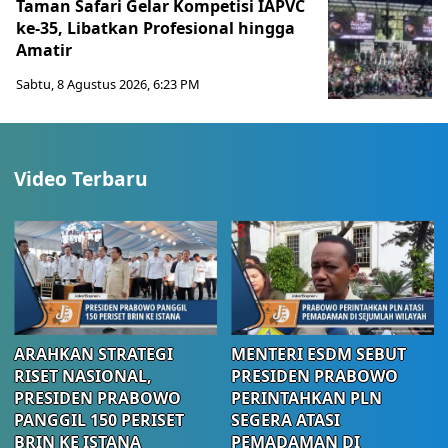
Taman Safari Gelar Kompetisi IAPVC
ke-35, Libatkan Profesional hingga
Amatir
Sabtu, 8 Agustus 2026, 6:23 PM
Video Terbaru
ARAHKAN STRATEGI
MENTERI ESDM SEBUT
RISET NASIONAL,
PRESIDEN PRABOWO
PRESIDEN PRABOWO
PERINTAHKAN PLN
PANGGIL 150 PERISET
SEGERA ATASI
BRIN KE ISTANA
PEMADAMAN DI