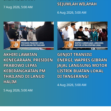
SEJUMLAH WILAYAH
7 Aug 2026, 5:00 AM
6 Aug 2026, 5:00 AM
AKHIRI LAWATAN
GENJOT TRANSISI
KENEGARAAN, PRESIDEN
ENERGI, WAPRES GIBRAN
PRABOWO LEPAS
JAJAL LANGSUNG MOTOR
KEBERANGKATAN PM
LISTRIK BUATAN LOKAL
THAILAND DI LANUD
DI TANGERANG!
HALIM
4 Aug 2026, 5:00 AM
5 Aug 2026, 5:00 AM