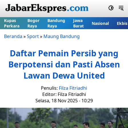
Kupas
Bogor
Bandung
Jawa
Nasional
Ekbis
Perkara
Raya
Raya
Barat
Beranda
»
Sport
»
Maung Bandung
Daftar Pemain Persib yang
Berpotensi dan Pasti Absen
Lawan Dewa United
Penulis:
Filza Fitriadhi
Editor: Filza Fitriadhi
Selasa, 18 Nov 2025 - 10:29