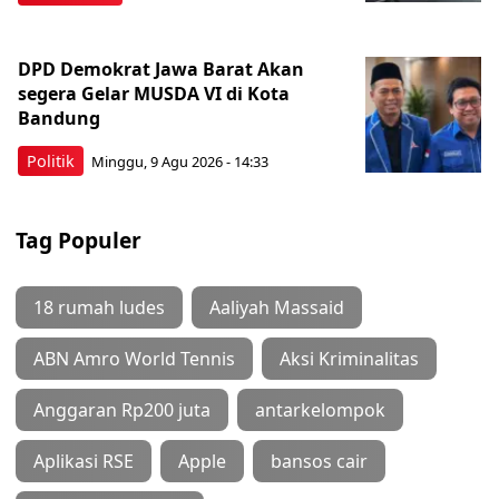
DPD Demokrat Jawa Barat Akan
segera Gelar MUSDA VI di Kota
Bandung
Politik
Minggu, 9 Agu 2026 - 14:33
Tag Populer
18 rumah ludes
Aaliyah Massaid
ABN Amro World Tennis
Aksi Kriminalitas
Anggaran Rp200 juta
antarkelompok
Aplikasi RSE
Apple
bansos cair