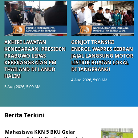
AKHIRI LAWATAN
GENJOT TRANSISI
KENEGARAAN, PRESIDEN
ENERGI, WAPRES GIBRAN
PRABOWO LEPAS
JAJAL LANGSUNG MOTOR
KEBERANGKATAN PM
LISTRIK BUATAN LOKAL
THAILAND DI LANUD
DI TANGERANG!
HALIM
4 Aug 2026, 5:00 AM
5 Aug 2026, 5:00 AM
Berita Terkini
Mahasiswa KKN 5 BKU Gelar