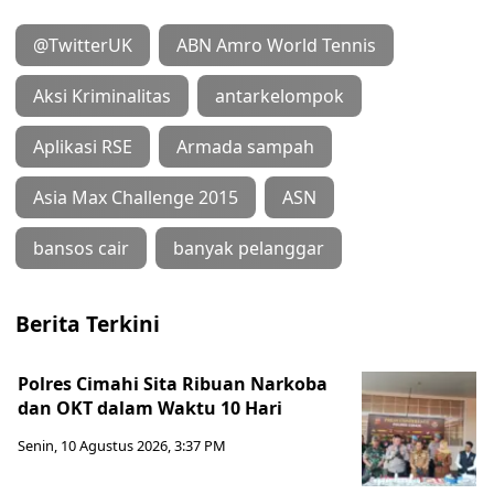
@TwitterUK
ABN Amro World Tennis
Aksi Kriminalitas
antarkelompok
Aplikasi RSE
Armada sampah
Asia Max Challenge 2015
ASN
bansos cair
banyak pelanggar
Berita Terkini
Polres Cimahi Sita Ribuan Narkoba
dan OKT dalam Waktu 10 Hari
Senin, 10 Agustus 2026, 3:37 PM