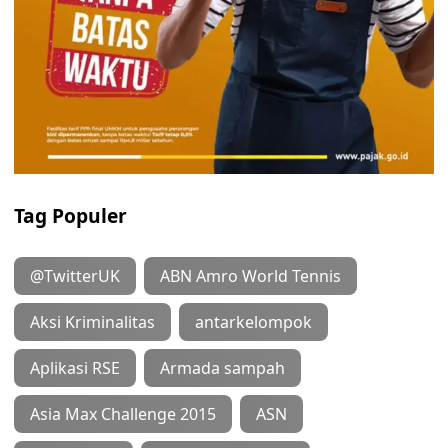
Tag Populer
@TwitterUK
ABN Amro World Tennis
Aksi Kriminalitas
antarkelompok
Aplikasi RSE
Armada sampah
Asia Max Challenge 2015
ASN