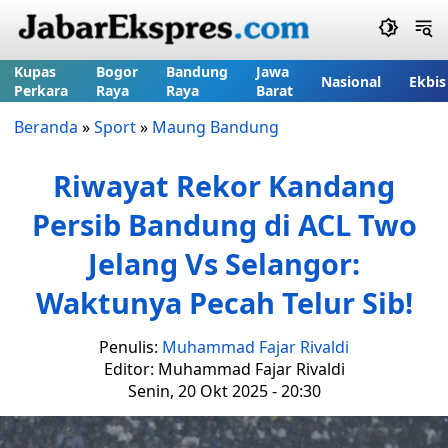
Kupas
Bogor
Bandung
Jawa
Nasional
Ekbis
Perkara
Raya
Raya
Barat
Beranda
»
Sport
»
Maung Bandung
Riwayat Rekor Kandang
Persib Bandung di ACL Two
Jelang Vs Selangor:
Waktunya Pecah Telur Sib!
Penulis:
Muhammad Fajar Rivaldi
Editor: Muhammad Fajar Rivaldi
Senin, 20 Okt 2025 - 20:30