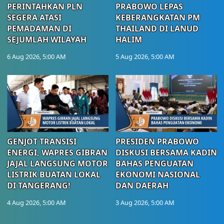
PERINTAHKAN PLN
PRABOWO LEPAS
SEGERA ATASI
KEBERANGKATAN PM
PEMADAMAN DI
THAILAND DI LANUD
SEJUMLAH WILAYAH
HALIM
6 Aug 2026, 5:00 AM
5 Aug 2026, 5:00 AM
GENJOT TRANSISI
PRESIDEN PRABOWO
ENERGI, WAPRES GIBRAN
DISKUSI BERSAMA KADIN
JAJAL LANGSUNG MOTOR
BAHAS PENGUATAN
LISTRIK BUATAN LOKAL
EKONOMI NASIONAL
DI TANGERANG!
DAN DAERAH
4 Aug 2026, 5:00 AM
3 Aug 2026, 5:00 AM