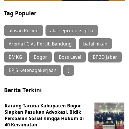
Tag Populer
alasan Resign
alat reproduksi pria
Arema FC Vs Persib Bandung
batal nikah
BMKG
Bogor
Boss Level
BPBD Jabar
BPJS Ketenagakerjaan
]
Berita Terkini
Karang Taruna Kabupaten Bogor
Siapkan Pasukan Advokasi, Bidik
Persoalan Sosial hingga Hukum di
40 Kecamatan