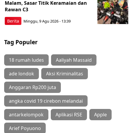
Malam, Sasar Titik Keramaian dan
Rawan C3
Berita
Minggu, 9 Agu 2026 - 13:39
Tag Populer
18 rumah ludes
Aaliyah Massaid
ade londok
Aksi Kriminalitas
Anggaran Rp200 juta
angka covid 19 cirebon melandai
antarkelompok
Aplikasi RSE
Apple
Arief Poyuono