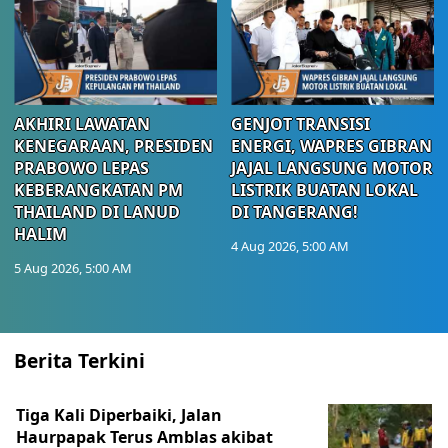
AKHIRI LAWATAN
GENJOT TRANSISI
KENEGARAAN, PRESIDEN
ENERGI, WAPRES GIBRAN
PRABOWO LEPAS
JAJAL LANGSUNG MOTOR
KEBERANGKATAN PM
LISTRIK BUATAN LOKAL
THAILAND DI LANUD
DI TANGERANG!
HALIM
4 Aug 2026, 5:00 AM
5 Aug 2026, 5:00 AM
Berita Terkini
Tiga Kali Diperbaiki, Jalan
Haurpapak Terus Amblas akibat