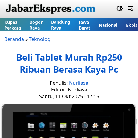
Kupas
Bogor
Bandung
Jawa
Nasional
Ekbis
Perkara
Raya
Raya
Barat
Beranda
»
Teknologi
Beli Tablet Murah Rp250
Ribuan Berasa Kaya Pc
Penulis:
Nurliasa
Editor: Nurliasa
Sabtu, 11 Okt 2025 - 17:15