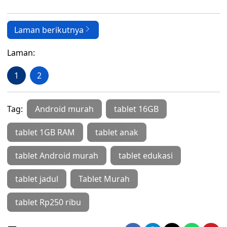
Laman berikutnya
Laman:
1
2
Tag:
Android murah
tablet 16GB
tablet 1GB RAM
tablet anak
tablet Android murah
tablet edukasi
tablet jadul
Tablet Murah
tablet Rp250 ribu