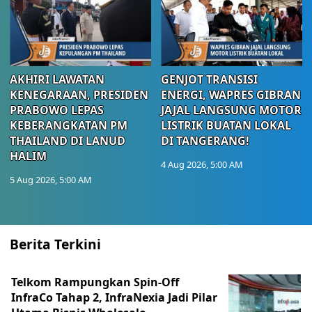
AKHIRI LAWATAN
GENJOT TRANSISI
KENEGARAAN, PRESIDEN
ENERGI, WAPRES GIBRAN
PRABOWO LEPAS
JAJAL LANGSUNG MOTOR
KEBERANGKATAN PM
LISTRIK BUATAN LOKAL
THAILAND DI LANUD
DI TANGERANG!
HALIM
4 Aug 2026, 5:00 AM
5 Aug 2026, 5:00 AM
Berita Terkini
Telkom Rampungkan Spin-Off
InfraCo Tahap 2, InfraNexia Jadi Pilar