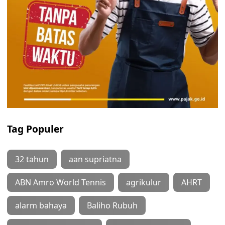
Tag Populer
32 tahun
aan supriatna
ABN Amro World Tennis
agrikulur
AHRT
alarm bahaya
Baliho Rubuh