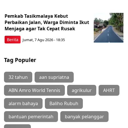
Pemkab Tasikmalaya Kebut
Perbaikan Jalan, Warga Diminta Ikut
Menjaga agar Tak Cepat Rusak
Berita
Jumat, 7 Agu 2026 - 18:35
Tag Populer
32 tahun
aan supriatna
ABN Amro World Tennis
agrikulur
AHRT
alarm bahaya
Baliho Rubuh
bantuan pemerintah
banyak pelanggar