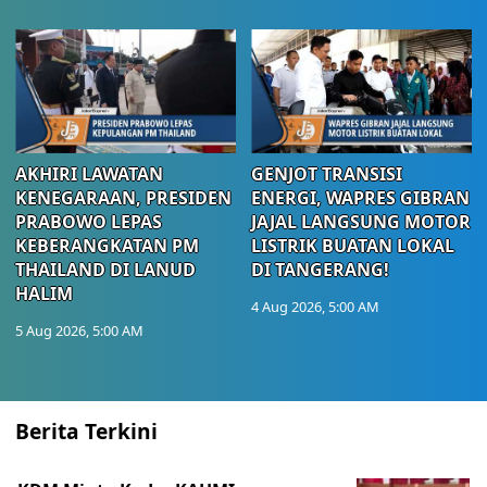
AKHIRI LAWATAN
GENJOT TRANSISI
KENEGARAAN, PRESIDEN
ENERGI, WAPRES GIBRAN
PRABOWO LEPAS
JAJAL LANGSUNG MOTOR
KEBERANGKATAN PM
LISTRIK BUATAN LOKAL
THAILAND DI LANUD
DI TANGERANG!
HALIM
4 Aug 2026, 5:00 AM
5 Aug 2026, 5:00 AM
Berita Terkini