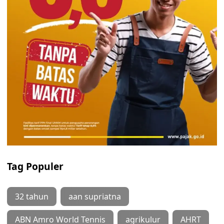
Tag Populer
32 tahun
aan supriatna
ABN Amro World Tennis
agrikulur
AHRT