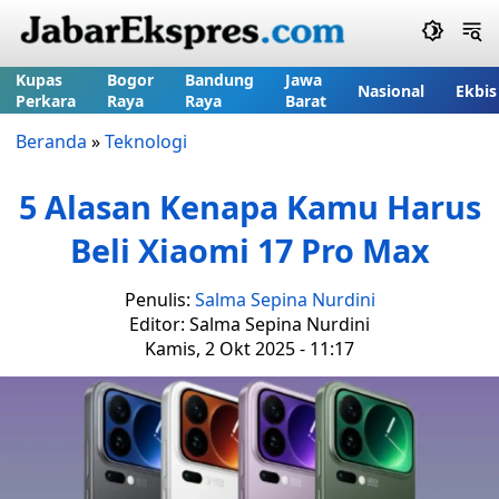
Kupas
Bogor
Bandung
Jawa
Nasional
Ekbis
Perkara
Raya
Raya
Barat
Beranda
»
Teknologi
5 Alasan Kenapa Kamu Harus
Beli Xiaomi 17 Pro Max
Penulis:
Salma Sepina Nurdini
Editor: Salma Sepina Nurdini
Kamis, 2 Okt 2025 - 11:17