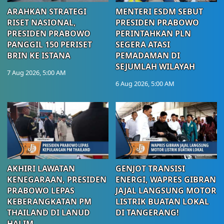
ARAHKAN STRATEGI
MENTERI ESDM SEBUT
RISET NASIONAL,
PRESIDEN PRABOWO
PRESIDEN PRABOWO
PERINTAHKAN PLN
PANGGIL 150 PERISET
SEGERA ATASI
BRIN KE ISTANA
PEMADAMAN DI
SEJUMLAH WILAYAH
7 Aug 2026, 5:00 AM
6 Aug 2026, 5:00 AM
AKHIRI LAWATAN
GENJOT TRANSISI
KENEGARAAN, PRESIDEN
ENERGI, WAPRES GIBRAN
PRABOWO LEPAS
JAJAL LANGSUNG MOTOR
KEBERANGKATAN PM
LISTRIK BUATAN LOKAL
THAILAND DI LANUD
DI TANGERANG!
HALIM