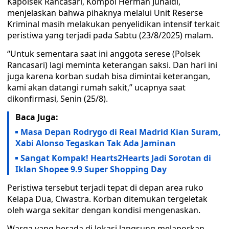
Kapolsek Rancasari, Kompol Herman Junaidi,
menjelaskan bahwa pihaknya melalui Unit Reserse
Kriminal masih melakukan penyelidikan intensif terkait
peristiwa yang terjadi pada Sabtu (23/8/2025) malam.
“Untuk sementara saat ini anggota serese (Polsek
Rancasari) lagi meminta keterangan saksi. Dan hari ini
juga karena korban sudah bisa dimintai keterangan,
kami akan datangi rumah sakit,” ucapnya saat
dikonfirmasi, Senin (25/8).
Baca Juga:
Masa Depan Rodrygo di Real Madrid Kian Suram,
Xabi Alonso Tegaskan Tak Ada Jaminan
Sangat Kompak! Hearts2Hearts Jadi Sorotan di
Iklan Shopee 9.9 Super Shopping Day
Peristiwa tersebut terjadi tepat di depan area ruko
Kelapa Dua, Ciwastra. Korban ditemukan tergeletak
oleh warga sekitar dengan kondisi mengenaskan.
Warga yang berada di lokasi langsung melaporkan