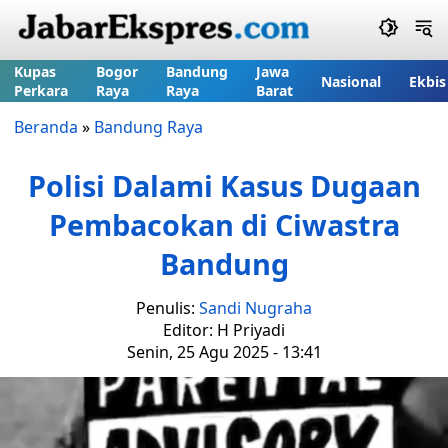
Kupas
Bogor
Bandung
Jawa
Nasional
Ekbis
Perkara
Raya
Raya
Barat
Beranda
»
Bandung Raya
Polisi Dalami Kasus Dugaan
Pembacokan di Ciwastra
Bandung
Penulis:
Sandi Nugraha
Editor: H Priyadi
Senin, 25 Agu 2025 - 13:41