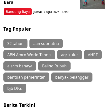
Baru
Bandung Raya
Jumat, 7 Agu 2026 - 18:43
Tag Populer
32 tahun
aan supriatna
ABN Amro World Tennis
agrikulur
AHRT
alarm bahaya
Baliho Rubuh
bantuan pemerintah
banyak pelanggar
bjb DIGI
Berita Terkini