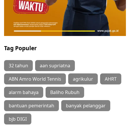
Tag Populer
32 tahun
aan supriatna
ABN Amro World Tennis
agrikulur
AHRT
alarm bahaya
Baliho Rubuh
bantuan pemerintah
banyak pelanggar
bjb DIGI