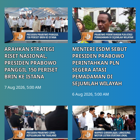
ARAHKAN STRATEGI
MENTERI ESDM SEBUT
RISET NASIONAL,
PRESIDEN PRABOWO
PRESIDEN PRABOWO
PERINTAHKAN PLN
PANGGIL 150 PERISET
SEGERA ATASI
BRIN KE ISTANA
PEMADAMAN DI
SEJUMLAH WILAYAH
7 Aug 2026, 5:00 AM
6 Aug 2026, 5:00 AM