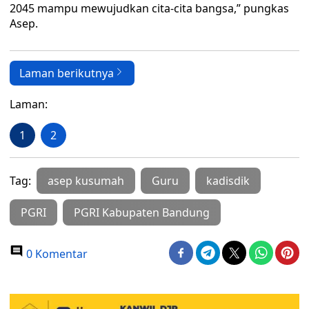
2045 mampu mewujudkan cita-cita bangsa,” pungkas
Asep.
Laman berikutnya
Laman:
1
2
Tag:
asep kusumah
Guru
kadisdik
PGRI
PGRI Kabupaten Bandung
0 Komentar