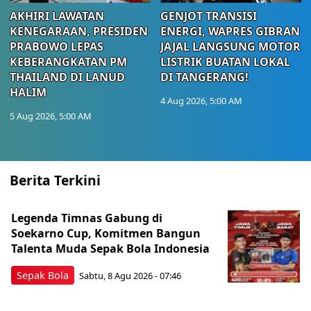
AKHIRI LAWATAN
GENJOT TRANSISI
KENEGARAAN, PRESIDEN
ENERGI, WAPRES GIBRAN
PRABOWO LEPAS
JAJAL LANGSUNG MOTOR
KEBERANGKATAN PM
LISTRIK BUATAN LOKAL
THAILAND DI LANUD
DI TANGERANG!
HALIM
4 Aug 2026, 5:00 AM
5 Aug 2026, 5:00 AM
Berita Terkini
Legenda Timnas Gabung di
Soekarno Cup, Komitmen Bangun
Talenta Muda Sepak Bola Indonesia
Sepak Bola
Sabtu, 8 Agu 2026 - 07:46