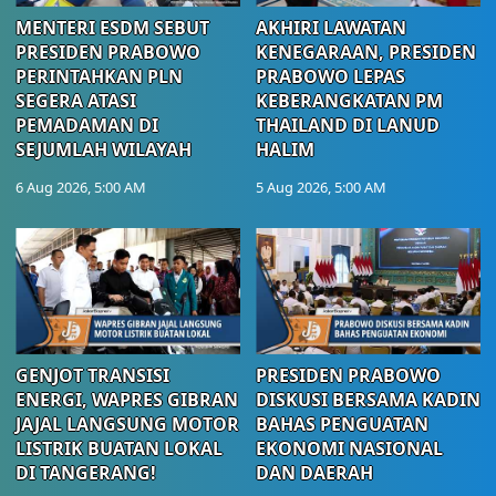
MENTERI ESDM SEBUT
AKHIRI LAWATAN
PRESIDEN PRABOWO
KENEGARAAN, PRESIDEN
PERINTAHKAN PLN
PRABOWO LEPAS
SEGERA ATASI
KEBERANGKATAN PM
PEMADAMAN DI
THAILAND DI LANUD
SEJUMLAH WILAYAH
HALIM
6 Aug 2026, 5:00 AM
5 Aug 2026, 5:00 AM
GENJOT TRANSISI
PRESIDEN PRABOWO
ENERGI, WAPRES GIBRAN
DISKUSI BERSAMA KADIN
JAJAL LANGSUNG MOTOR
BAHAS PENGUATAN
LISTRIK BUATAN LOKAL
EKONOMI NASIONAL
DI TANGERANG!
DAN DAERAH