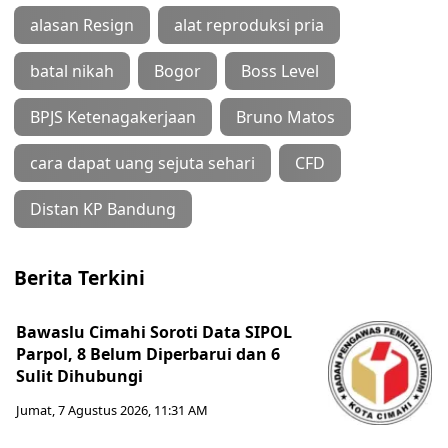
alasan Resign
alat reproduksi pria
batal nikah
Bogor
Boss Level
BPJS Ketenagakerjaan
Bruno Matos
cara dapat uang sejuta sehari
CFD
Distan KP Bandung
Berita Terkini
Bawaslu Cimahi Soroti Data SIPOL
Parpol, 8 Belum Diperbarui dan 6
Sulit Dihubungi
Jumat, 7 Agustus 2026, 11:31 AM