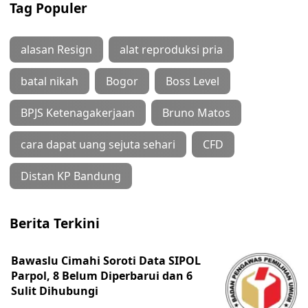
Tag Populer
alasan Resign
alat reproduksi pria
batal nikah
Bogor
Boss Level
BPJS Ketenagakerjaan
Bruno Matos
cara dapat uang sejuta sehari
CFD
Distan KP Bandung
Berita Terkini
Bawaslu Cimahi Soroti Data SIPOL
Parpol, 8 Belum Diperbarui dan 6
Sulit Dihubungi