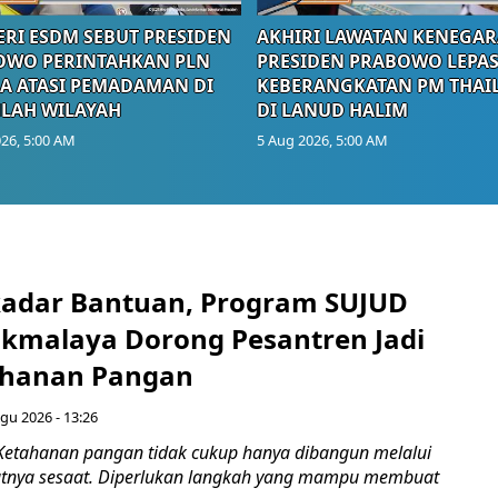
RI ESDM SEBUT PRESIDEN
AKHIRI LAWATAN KENEGAR
OWO PERINTAHKAN PLN
PRESIDEN PRABOWO LEPA
A ATASI PEMADAMAN DI
KEBERANGKATAN PM THAI
LAH WILAYAH
DI LANUD HALIM
26, 5:00 AM
5 Aug 2026, 5:00 AM
adar Bantuan, Program SUJUD
sikmalaya Dorong Pesantren Jadi
ahanan Pangan
gu 2026 - 13:26
Ketahanan pangan tidak cukup hanya dibangun melalui
atnya sesaat. Diperlukan langkah yang mampu membuat