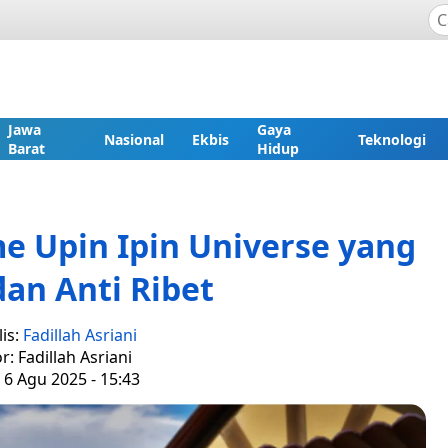
Jawa
Gaya
Nasional
Ekbis
Teknologi
Barat
Hidup
e Upin Ipin Universe yang
dan Anti Ribet
is:
Fadillah Asriani
r: Fadillah Asriani
 6 Agu 2025 - 15:43