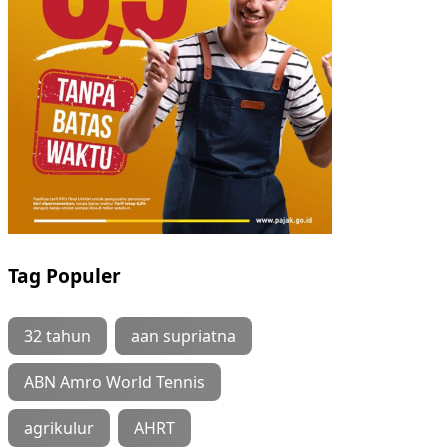
Tag Populer
32 tahun
aan supriatna
ABN Amro World Tennis
agrikulur
AHRT