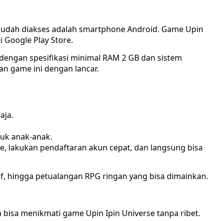
mudah diakses adalah smartphone Android. Game Upin
i Google Play Store.
engan spesifikasi minimal RAM 2 GB dan sistem
an game ini dengan lancar.
aja.
tuk anak-anak.
, lakukan pendaftaran akun cepat, dan langsung bisa
tif, hingga petualangan RPG ringan yang bisa dimainkan.
 bisa menikmati game Upin Ipin Universe tanpa ribet.