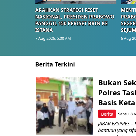
ARAHKAN STRATEGI RISET
MENTE
NASIONAL, PRESIDEN PRABOWO
PRAB
PANGGIL 150 PERISET BRIN KE
SEGER
ISTANA
SEJUM
7 Aug 2026, 5:00 AM
6 Aug 20
Berita Terkini
Bukan Sek
Polres Ta
Basis Ket
Berita
Sabtu, 8 A
JABAR EKSPRES – 
bantuan yang sif