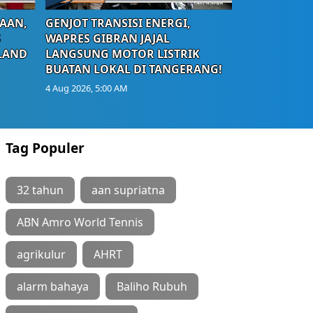
AAN,
GENJOT TRANSISI ENERGI,
S
WAPRES GIBRAN JAJAL
LAND
LANGSUNG MOTOR LISTRIK
BUATAN LOKAL DI TANGERANG!
4 Aug 2026, 5:00 AM
Tag Populer
32 tahun
aan supriatna
ABN Amro World Tennis
agrikulur
AHRT
alarm bahaya
Baliho Rubuh