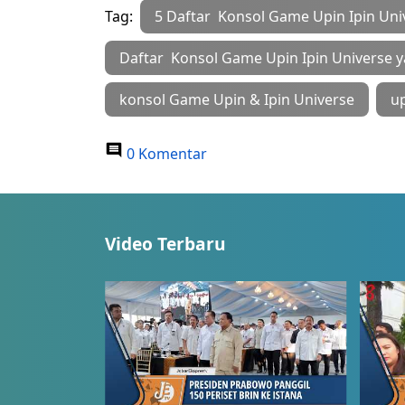
Tag:
5 Daftar Konsol Game Upin Ipin Uni
Daftar Konsol Game Upin Ipin Universe y
konsol Game Upin & Ipin Universe
up
0 Komentar
Video Terbaru