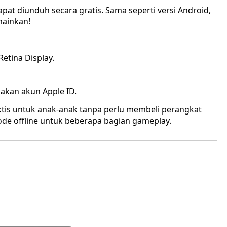
pat diunduh secara gratis. Sama seperti versi Android,
mainkan!
etina Display.
nakan akun Apple ID.
aktis untuk anak-anak tanpa perlu membeli perangkat
de offline untuk beberapa bagian gameplay.