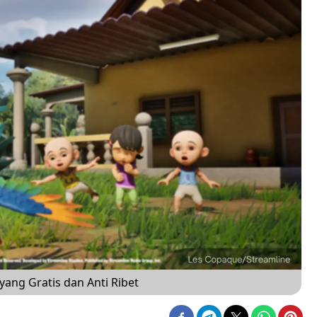
yang Gratis dan Anti Ribet