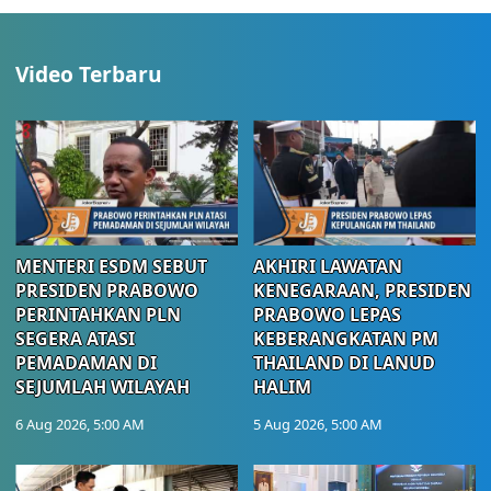
Video Terbaru
MENTERI ESDM SEBUT
AKHIRI LAWATAN
PRESIDEN PRABOWO
KENEGARAAN, PRESIDEN
PERINTAHKAN PLN
PRABOWO LEPAS
SEGERA ATASI
KEBERANGKATAN PM
PEMADAMAN DI
THAILAND DI LANUD
SEJUMLAH WILAYAH
HALIM
6 Aug 2026, 5:00 AM
5 Aug 2026, 5:00 AM