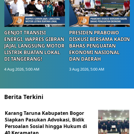
GENJOT TRANSISI
PRESIDEN PRABOWO
ENERGI, WAPRES GIBRAN
DISKUSI BERSAMA KADIN
JAJAL LANGSUNG MOTOR
BAHAS PENGUATAN
LISTRIK BUATAN LOKAL
EKONOMI NASIONAL
DI TANGERANG!
DAN DAERAH
4 Aug 2026, 5:00 AM
3 Aug 2026, 5:00 AM
Berita Terkini
Karang Taruna Kabupaten Bogor
Siapkan Pasukan Advokasi, Bidik
Persoalan Sosial hingga Hukum di
40 Kecamatan