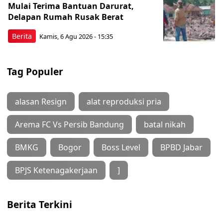
Mulai Terima Bantuan Darurat,
Delapan Rumah Rusak Berat
Berita
Kamis, 6 Agu 2026 - 15:35
Tag Populer
alasan Resign
alat reproduksi pria
Arema FC Vs Persib Bandung
batal nikah
BMKG
Bogor
Boss Level
BPBD Jabar
BPJS Ketenagakerjaan
]
Berita Terkini