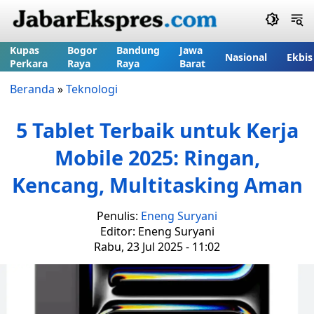
Kupas
Bogor
Bandung
Jawa
Nasional
Ekbis
Perkara
Raya
Raya
Barat
Beranda
»
Teknologi
5 Tablet Terbaik untuk Kerja
Mobile 2025: Ringan,
Kencang, Multitasking Aman
Penulis:
Eneng Suryani
Editor: Eneng Suryani
Rabu, 23 Jul 2025 - 11:02