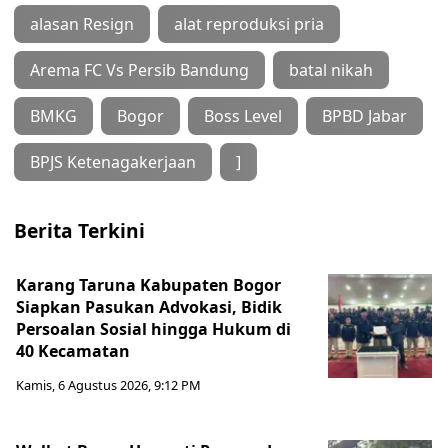
alasan Resign
alat reproduksi pria
Arema FC Vs Persib Bandung
batal nikah
BMKG
Bogor
Boss Level
BPBD Jabar
BPJS Ketenagakerjaan
]
Berita Terkini
Karang Taruna Kabupaten Bogor
Siapkan Pasukan Advokasi, Bidik
Persoalan Sosial hingga Hukum di
40 Kecamatan
Kamis, 6 Agustus 2026, 9:12 PM