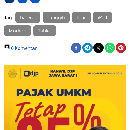
Tag:
baterai
canggih
fitur
iPad
Modern
Tablet
0 Komentar