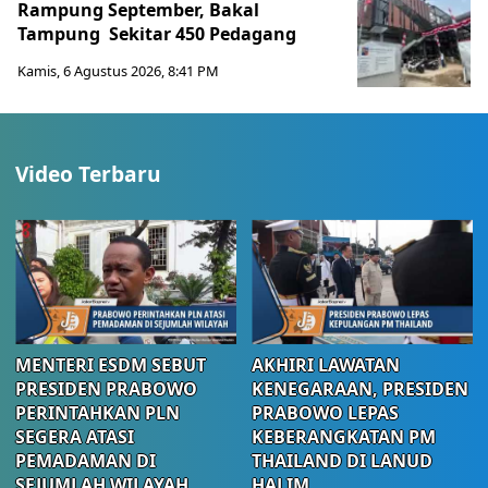
Rampung September, Bakal
Tampung Sekitar 450 Pedagang
Kamis, 6 Agustus 2026, 8:41 PM
Video Terbaru
MENTERI ESDM SEBUT
AKHIRI LAWATAN
PRESIDEN PRABOWO
KENEGARAAN, PRESIDEN
PERINTAHKAN PLN
PRABOWO LEPAS
SEGERA ATASI
KEBERANGKATAN PM
PEMADAMAN DI
THAILAND DI LANUD
SEJUMLAH WILAYAH
HALIM