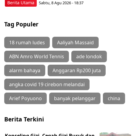
Berita Utama
Sabtu, 8 Agu 2026 - 18:37
Tag Populer
18 rumah ludes
Aaliyah Massaid
ABN Amro World Tennis
ade londok
alarm bahaya
Anggaran Rp200 juta
angka covid 19 cirebon melandai
Arief Poyuono
banyak pelanggar
china
Berita Terkini
Konseling Gizi, Cegah Gizi Buruk dan