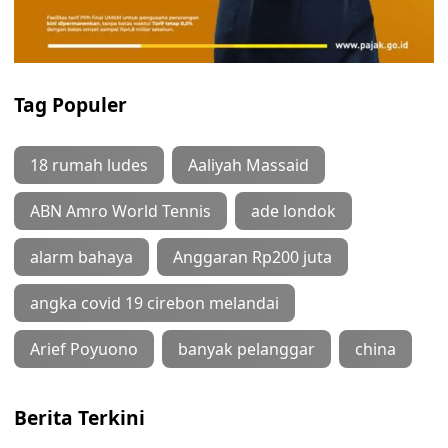
Tag Populer
18 rumah ludes
Aaliyah Massaid
ABN Amro World Tennis
ade londok
alarm bahaya
Anggaran Rp200 juta
angka covid 19 cirebon melandai
Arief Poyuono
banyak pelanggar
china
Berita Terkini