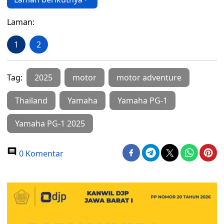
Laman:
1
2
Tag:
2025
motor
motor adventure
Thailand
Yamaha
Yamaha PG-1
Yamaha PG-1 2025
0 Komentar