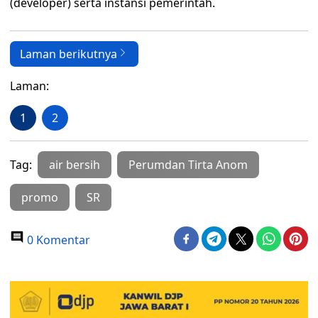
(developer) serta instansi pemerintah.
Laman berikutnya
Laman:
1
2
Tag:
air bersih
Perumdan Tirta Anom
promo
SR
0 Komentar