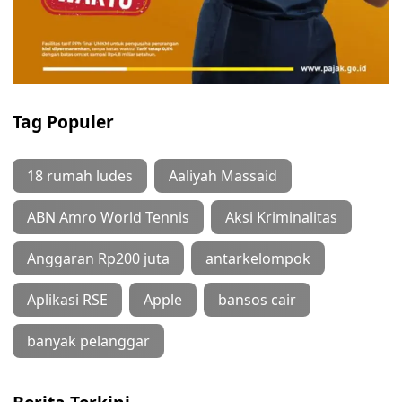
Tag Populer
18 rumah ludes
Aaliyah Massaid
ABN Amro World Tennis
Aksi Kriminalitas
Anggaran Rp200 juta
antarkelompok
Aplikasi RSE
Apple
bansos cair
banyak pelanggar