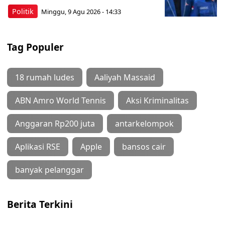
Politik
Minggu, 9 Agu 2026 - 14:33
Tag Populer
18 rumah ludes
Aaliyah Massaid
ABN Amro World Tennis
Aksi Kriminalitas
Anggaran Rp200 juta
antarkelompok
Aplikasi RSE
Apple
bansos cair
banyak pelanggar
Berita Terkini