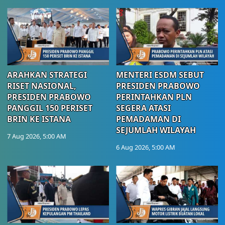
ARAHKAN STRATEGI
MENTERI ESDM SEBUT
RISET NASIONAL,
PRESIDEN PRABOWO
PRESIDEN PRABOWO
PERINTAHKAN PLN
PANGGIL 150 PERISET
SEGERA ATASI
BRIN KE ISTANA
PEMADAMAN DI
SEJUMLAH WILAYAH
7 Aug 2026, 5:00 AM
6 Aug 2026, 5:00 AM