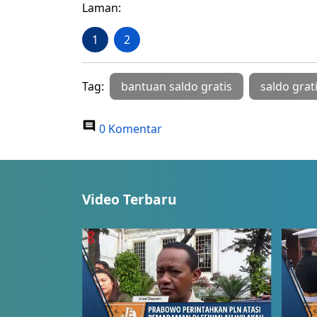
Laman:
1
2
Tag:
bantuan saldo gratis
saldo grat
0 Komentar
Video Terbaru