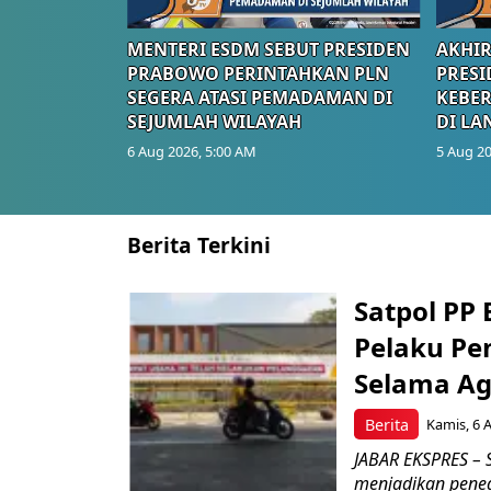
MENTERI ESDM SEBUT PRESIDEN
AKHIR
PRABOWO PERINTAHKAN PLN
PRESI
SEGERA ATASI PEMADAMAN DI
KEBE
SEJUMLAH WILAYAH
DI LA
6 Aug 2026, 5:00 AM
5 Aug 20
Berita Terkini
Satpol PP
Pelaku Pe
Selama Ag
Berita
Kamis, 6 
JABAR EKSPRES – 
menjadikan pene