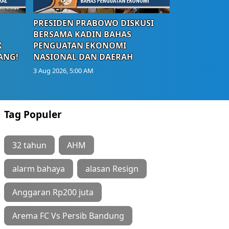
PRESIDEN PRABOWO DISKUSI
BERSAMA KADIN BAHAS
K
PENGUATAN EKONOMI
ANG!
NASIONAL DAN DAERAH
3 Aug 2026, 5:00 AM
Tag Populer
32 tahun
AHM
alarm bahaya
alasan Resign
Anggaran Rp200 juta
Arema FC Vs Persib Bandung