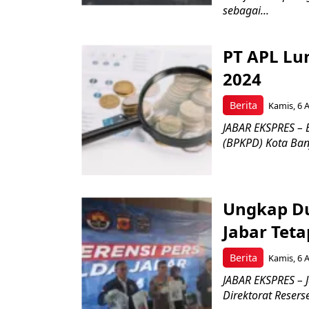
sebagai...
PT APL Lu
2024
Berita
Kamis, 6 
JABAR EKSPRES –
(BPKPD) Kota Banja
Ungkap Du
Jabar Tet
Berita
Kamis, 6 
JABAR EKSPRES – J
Direktorat Reserse