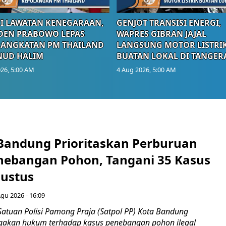
I LAWATAN KENEGARAAN,
GENJOT TRANSISI ENERGI,
DEN PRABOWO LEPAS
WAPRES GIBRAN JAJAL
RANGKATAN PM THAILAND
LANGSUNG MOTOR LISTRI
NUD HALIM
BUATAN LOKAL DI TANGER
26, 5:00 AM
4 Aug 2026, 5:00 AM
 Bandung Prioritaskan Perburuan
nebangan Pohon, Tangani 35 Kasus
ustus
Agu 2026 - 16:09
Satuan Polisi Pamong Praja (Satpol PP) Kota Bandung
gakan hukum terhadap kasus penebangan pohon ilegal