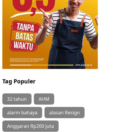
Tag Populer
32 tahun
AHM
alarm bahaya
alasan Resign
Anggaran Rp200 juta