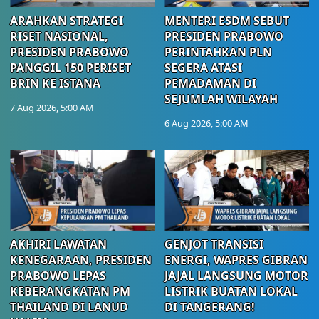
ARAHKAN STRATEGI
MENTERI ESDM SEBUT
RISET NASIONAL,
PRESIDEN PRABOWO
PRESIDEN PRABOWO
PERINTAHKAN PLN
PANGGIL 150 PERISET
SEGERA ATASI
BRIN KE ISTANA
PEMADAMAN DI
SEJUMLAH WILAYAH
7 Aug 2026, 5:00 AM
6 Aug 2026, 5:00 AM
AKHIRI LAWATAN
GENJOT TRANSISI
KENEGARAAN, PRESIDEN
ENERGI, WAPRES GIBRAN
PRABOWO LEPAS
JAJAL LANGSUNG MOTOR
KEBERANGKATAN PM
LISTRIK BUATAN LOKAL
THAILAND DI LANUD
DI TANGERANG!