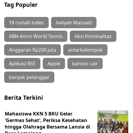
Tag Populer
18 rumah ludes
Aaliyah Massaid
ABN Amro World Tennis
Aksi Kriminalitas
Anggaran Rp200 juta
antarkelompok
Aplikasi RSE
Apple
bansos cair
banyak pelanggar
Berita Terkini
Mahasiswa KKN 5 BKU Gelar
'Germas Sehat', Periksa Kesehatan
hingga Olahraga Bersama Lansia di