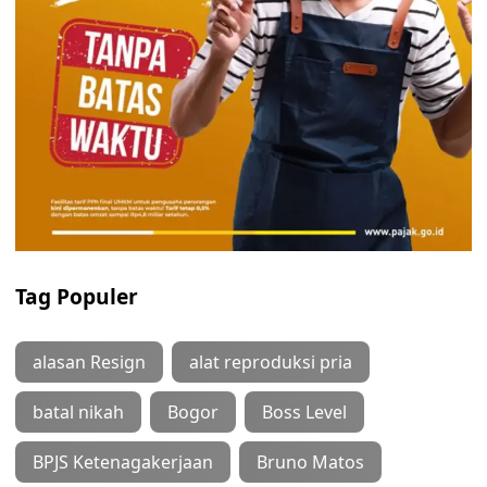
Tag Populer
alasan Resign
alat reproduksi pria
batal nikah
Bogor
Boss Level
BPJS Ketenagakerjaan
Bruno Matos