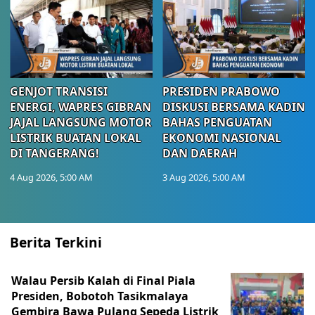
GENJOT TRANSISI
PRESIDEN PRABOWO
ENERGI, WAPRES GIBRAN
DISKUSI BERSAMA KADIN
JAJAL LANGSUNG MOTOR
BAHAS PENGUATAN
LISTRIK BUATAN LOKAL
EKONOMI NASIONAL
DI TANGERANG!
DAN DAERAH
4 Aug 2026, 5:00 AM
3 Aug 2026, 5:00 AM
Berita Terkini
Walau Persib Kalah di Final Piala
Presiden, Bobotoh Tasikmalaya
Gembira Bawa Pulang Sepeda Listrik