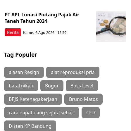
PT APL Lunasi Piutang Pajak Air
Tanah Tahun 2024
Berita
Kamis, 6 Agu 2026 - 15:59
Tag Populer
alasan Resign
alat reproduksi pria
batal nikah
Bogor
Boss Level
BPJS Ketenagakerjaan
Bruno Matos
cara dapat uang sejuta sehari
CFD
Distan KP Bandung