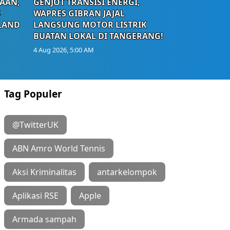
AAN,
GENJOT TRANSISI ENERGI,
S
WAPRES GIBRAN JAJAL
LAND
LANGSUNG MOTOR LISTRIK
BUATAN LOKAL DI TANGERANG!
4 Aug 2026, 5:00 AM
Tag Populer
@TwitterUK
ABN Amro World Tennis
Aksi Kriminalitas
antarkelompok
Aplikasi RSE
Apple
Armada sampah