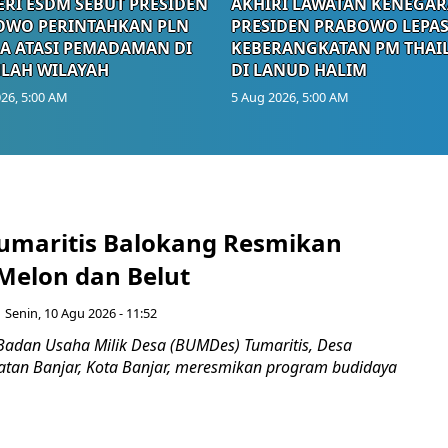
RI ESDM SEBUT PRESIDEN
AKHIRI LAWATAN KENEGAR
OWO PERINTAHKAN PLN
PRESIDEN PRABOWO LEPA
A ATASI PEMADAMAN DI
KEBERANGKATAN PM THAI
LAH WILAYAH
DI LANUD HALIM
26, 5:00 AM
5 Aug 2026, 5:00 AM
maritis Balokang Resmikan
Melon dan Belut
Senin, 10 Agu 2026 - 11:52
Badan Usaha Milik Desa (BUMDes) Tumaritis, Desa
tan Banjar, Kota Banjar, meresmikan program budidaya