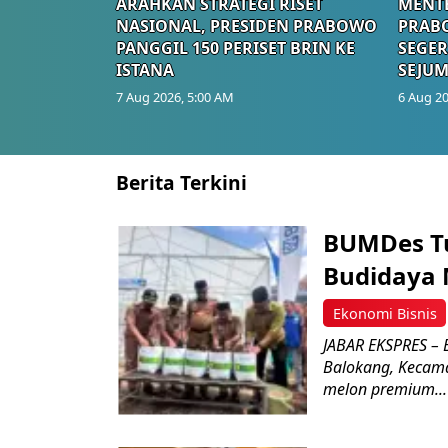
ARAHKAN STRATEGI RISET
MENTE
NASIONAL, PRESIDEN PRABOWO
PRAB
PANGGIL 150 PERISET BRIN KE
SEGER
ISTANA
SEJUM
7 Aug 2026, 5:00 AM
6 Aug 20
Berita Terkini
BUMDes Tu
Budidaya 
Ekonomi Bisnis
JABAR EKSPRES – 
Balokang, Kecama
melon premium...