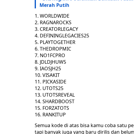
Merah Putih
WORLDWIDE
RAGNAROCKS
CREATORLEGACY
DEFININGLEGACIES25
PLAYTOGETHER
THEDROPMIC
NO1FCPRO
JDLDJHUW5
IAOSJH25
VISAKIT
PICKASIDE
UTOTS25
UTOTSREVEAL
SHARDBOOST
FORZATOTS
RANKITUP
Semua kode di atas bisa kamu coba satu p
tapi banyak juga yang baru dirilis dan bel