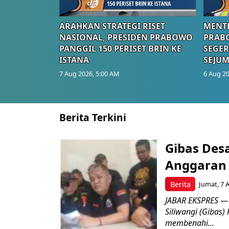
ARAHKAN STRATEGI RISET
MENTE
NASIONAL, PRESIDEN PRABOWO
PRAB
PANGGIL 150 PERISET BRIN KE
SEGER
ISTANA
SEJUM
7 Aug 2026, 5:00 AM
6 Aug 20
Berita Terkini
Gibas Des
Anggaran 
Berita
Jumat, 7 
JABAR EKSPRES — 
Siliwangi (Gibas)
membenahi...