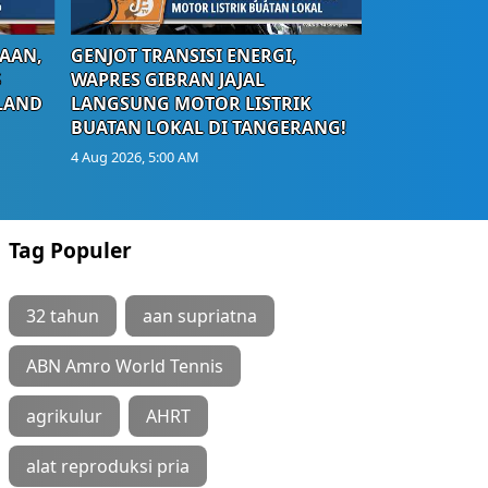
AAN,
GENJOT TRANSISI ENERGI,
S
WAPRES GIBRAN JAJAL
LAND
LANGSUNG MOTOR LISTRIK
BUATAN LOKAL DI TANGERANG!
4 Aug 2026, 5:00 AM
Tag Populer
32 tahun
aan supriatna
ABN Amro World Tennis
agrikulur
AHRT
alat reproduksi pria