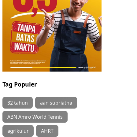
Tag Populer
32 tahun
aan supriatna
ABN Amro World Tennis
agrikulur
AHRT