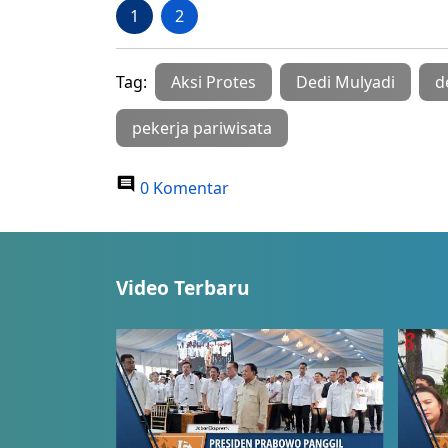
1
2
Tag:
Aksi Protes
Dedi Mulyadi
d
pekerja pariwisata
0 Komentar
Video Terbaru