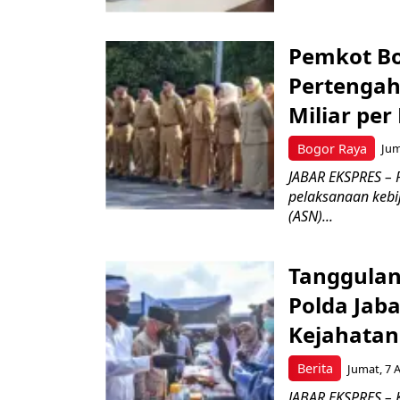
Pemkot Bo
Pertengah
Miliar per
Bogor Raya
Jum
JABAR EKSPRES – 
pelaksanaan kebi
(ASN)...
Tanggulan
Polda Jab
Kejahata
Berita
Jumat, 7 
JABAR EKSPRES – K