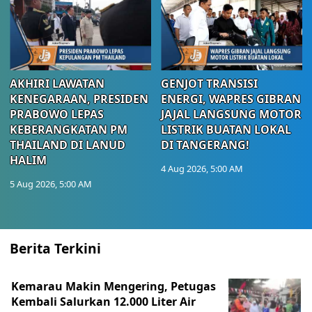
AKHIRI LAWATAN
GENJOT TRANSISI
KENEGARAAN, PRESIDEN
ENERGI, WAPRES GIBRAN
PRABOWO LEPAS
JAJAL LANGSUNG MOTOR
KEBERANGKATAN PM
LISTRIK BUATAN LOKAL
THAILAND DI LANUD
DI TANGERANG!
HALIM
4 Aug 2026, 5:00 AM
5 Aug 2026, 5:00 AM
Berita Terkini
Kemarau Makin Mengering, Petugas
Kembali Salurkan 12.000 Liter Air