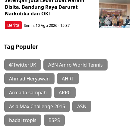
Setengah Juta Lebih Obat Haram
Disita, Bandung Raya Darurat
Narkotika dan OKT
Berita
Senin, 10 Agu 2026 - 15:37
Tag Populer
@TwitterUK
ABN Amro World Tennis
Ahmad Heryawan
AHRT
Armada sampah
ARRC
Asia Max Challenge 2015
ASN
badai tropis
BSPS