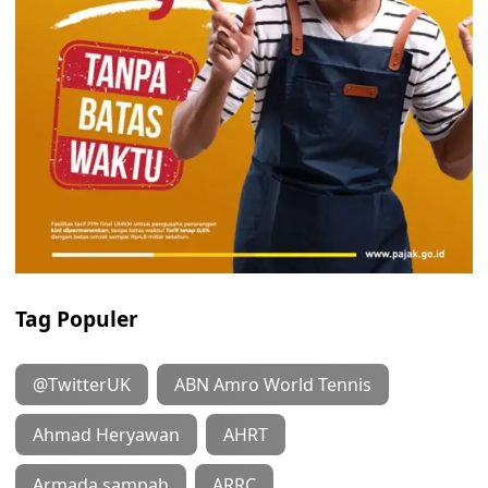
Tag Populer
@TwitterUK
ABN Amro World Tennis
Ahmad Heryawan
AHRT
Armada sampah
ARRC