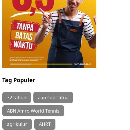
Tag Populer
32 tahun
aan supriatna
ABN Amro World Tennis
agrikulur
AHRT