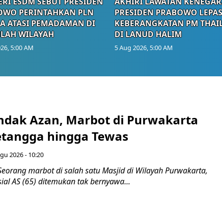
RI ESDM SEBUT PRESIDEN
AKHIRI LAWATAN KENEGAR
OWO PERINTAHKAN PLN
PRESIDEN PRABOWO LEPA
A ATASI PEMADAMAN DI
KEBERANGKATAN PM THAI
LAH WILAYAH
DI LANUD HALIM
26, 5:00 AM
5 Aug 2026, 5:00 AM
endak Azan, Marbot di Purwakarta
etangga hingga Tewas
gu 2026 - 10:20
eorang marbot di salah satu Masjid di Wilayah Purwakarta,
sial AS (65) ditemukan tak bernyawa...