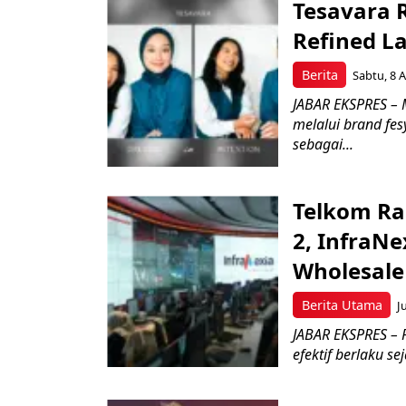
Tesavara 
Refined L
Berita
Sabtu, 8 A
JABAR EKSPRES – M
melalui brand fe
sebagai...
Telkom Ra
2, InfraNe
Wholesale
Berita Utama
J
JABAR EKSPRES – P
efektif berlaku se