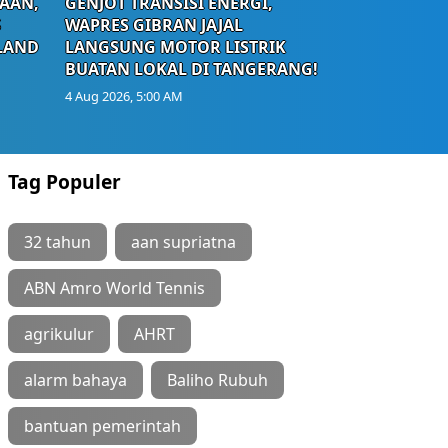
AAN,
GENJOT TRANSISI ENERGI,
S
WAPRES GIBRAN JAJAL
LAND
LANGSUNG MOTOR LISTRIK
BUATAN LOKAL DI TANGERANG!
4 Aug 2026, 5:00 AM
Tag Populer
32 tahun
aan supriatna
ABN Amro World Tennis
agrikulur
AHRT
alarm bahaya
Baliho Rubuh
bantuan pemerintah