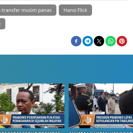
 transfer musim panas
Hansi Flick
d