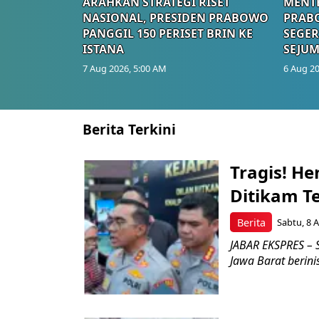
ARAHKAN STRATEGI RISET
MENTE
NASIONAL, PRESIDEN PRABOWO
PRAB
PANGGIL 150 PERISET BRIN KE
SEGER
ISTANA
SEJUM
7 Aug 2026, 5:00 AM
6 Aug 20
Berita Terkini
Tragis! H
Ditikam T
Berita
Sabtu, 8 A
JABAR EKSPRES – S
Jawa Barat berini