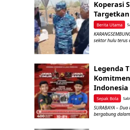
Koperasi 
Targetka
Berita Utama
S
KARANGSEMBUNG –
sektor hulu terus
Legenda T
Komitmen 
Indonesia
Sepak Bola
Sabt
SURABAYA – Dua l
bergabung dalam 