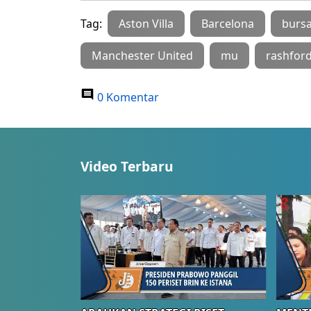
Tag:
Aston Villa
Barcelona
bursa
Manchester United
mu
rashfor
0 Komentar
Video Terbaru