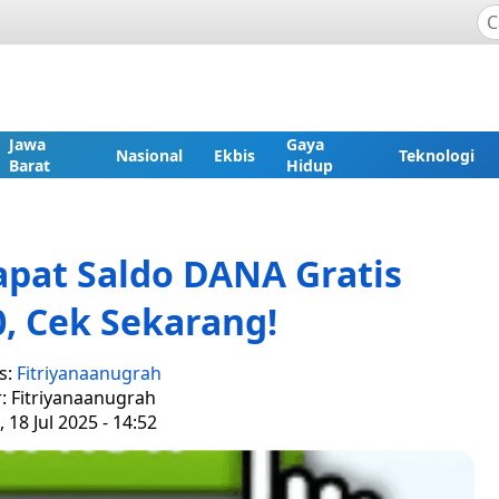
Jawa
Gaya
Nasional
Ekbis
Teknologi
Barat
Hidup
apat Saldo DANA Gratis
, Cek Sekarang!
s:
Fitriyanaanugrah
r: Fitriyanaanugrah
 18 Jul 2025 - 14:52