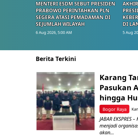
MENTERI ESDM SEBUT PRESIDEN
AKHIR
PRABOWO PERINTAHKAN PLN
PRESI
SEGERA ATASI PEMADAMAN DI
KEBE
SEJUMLAH WILAYAH
DI LA
6 Aug 2026, 5:00 AM
5 Aug 20
Berita Terkini
Karang Ta
Pasukan Ad
hingga Hu
Bogor Raya
Kam
JABAR EKSPRES – 
menjadi organisa
akan...