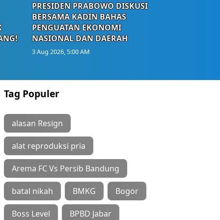
PRESIDEN PRABOWO DISKUSI
BERSAMA KADIN BAHAS
K
PENGUATAN EKONOMI
ANG!
NASIONAL DAN DAERAH
3 Aug 2026, 5:00 AM
Tag Populer
alasan Resign
alat reproduksi pria
Arema FC Vs Persib Bandung
batal nikah
BMKG
Bogor
Boss Level
BPBD Jabar