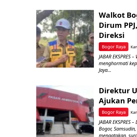
Walkot Bo
Dirum PPJ
Direksi
Bogor Raya
Kam
JABAR EKSPRES – 
menghormati kep
Jaya...
Direktur 
Ajukan Pe
Bogor Raya
Kam
JABAR EKSPRES – 
Bogor, Samsudin,
mengatakan, surat