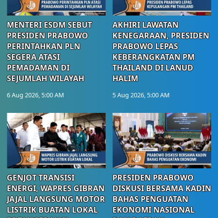
MENTERI ESDM SEBUT
AKHIRI LAWATAN
PRESIDEN PRABOWO
KENEGARAAN, PRESIDEN
PERINTAHKAN PLN
PRABOWO LEPAS
SEGERA ATASI
KEBERANGKATAN PM
PEMADAMAN DI
THAILAND DI LANUD
SEJUMLAH WILAYAH
HALIM
6 Aug 2026, 5:00 AM
5 Aug 2026, 5:00 AM
GENJOT TRANSISI
PRESIDEN PRABOWO
ENERGI, WAPRES GIBRAN
DISKUSI BERSAMA KADIN
JAJAL LANGSUNG MOTOR
BAHAS PENGUATAN
LISTRIK BUATAN LOKAL
EKONOMI NASIONAL