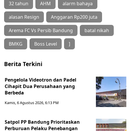
32 tahun
AHM
alarm bahaya
alasan Resign
Anggaran Rp200 juta
Arema FC Vs Persib Bandung
batal nikah
BMKG
Boss Level
]
Berita Terkini
Pengelola Videotron dan Padel
Cihapit Dua Perusahaan yang
Berbeda
Kamis, 6 Agustus 2026, 6:13 PM
Satpol PP Bandung Prioritaskan
Perburuan Pelaku Penebangan