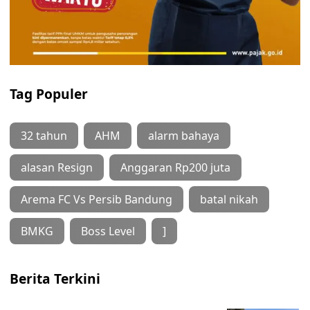
Tag Populer
32 tahun
AHM
alarm bahaya
alasan Resign
Anggaran Rp200 juta
Arema FC Vs Persib Bandung
batal nikah
BMKG
Boss Level
]
Berita Terkini