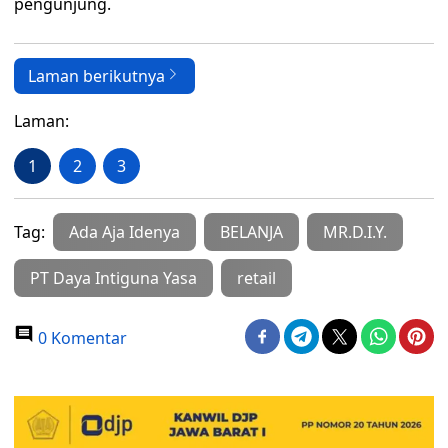
pengunjung.
Laman berikutnya
Laman:
1
2
3
Tag:
Ada Aja Idenya
BELANJA
MR.D.I.Y.
PT Daya Intiguna Yasa
retail
0 Komentar