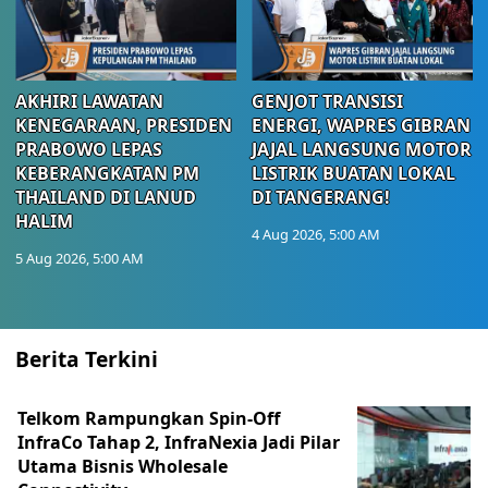
AKHIRI LAWATAN
GENJOT TRANSISI
KENEGARAAN, PRESIDEN
ENERGI, WAPRES GIBRAN
PRABOWO LEPAS
JAJAL LANGSUNG MOTOR
KEBERANGKATAN PM
LISTRIK BUATAN LOKAL
THAILAND DI LANUD
DI TANGERANG!
HALIM
4 Aug 2026, 5:00 AM
5 Aug 2026, 5:00 AM
Berita Terkini
Telkom Rampungkan Spin-Off
InfraCo Tahap 2, InfraNexia Jadi Pilar
Utama Bisnis Wholesale