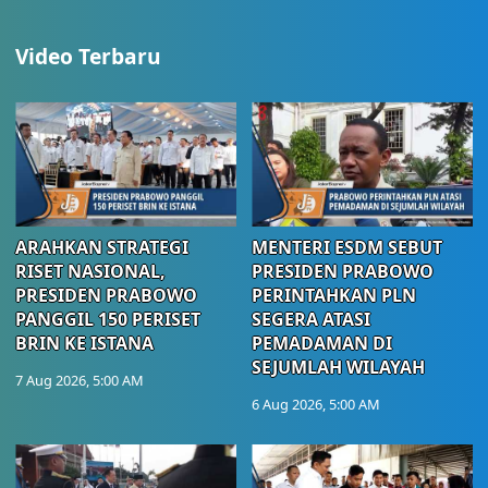
Video Terbaru
ARAHKAN STRATEGI
MENTERI ESDM SEBUT
RISET NASIONAL,
PRESIDEN PRABOWO
PRESIDEN PRABOWO
PERINTAHKAN PLN
PANGGIL 150 PERISET
SEGERA ATASI
BRIN KE ISTANA
PEMADAMAN DI
SEJUMLAH WILAYAH
7 Aug 2026, 5:00 AM
6 Aug 2026, 5:00 AM