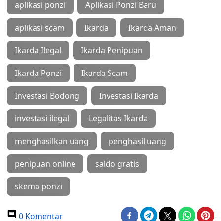
aplikasi ponzi
Aplikasi Ponzi Baru
aplikasi scam
Ikarda
Ikarda Aman
Ikarda Ilegal
Ikarda Penipuan
Ikarda Ponzi
Ikarda Scam
Investasi Bodong
Investasi Ikarda
investasi ilegal
Legalitas Ikarda
menghasilkan uang
penghasil uang
penipuan online
saldo gratis
skema ponzi
0 Komentar