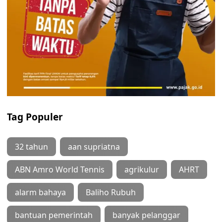
Tag Populer
32 tahun
aan supriatna
ABN Amro World Tennis
agrikulur
AHRT
alarm bahaya
Baliho Rubuh
bantuan pemerintah
banyak pelanggar