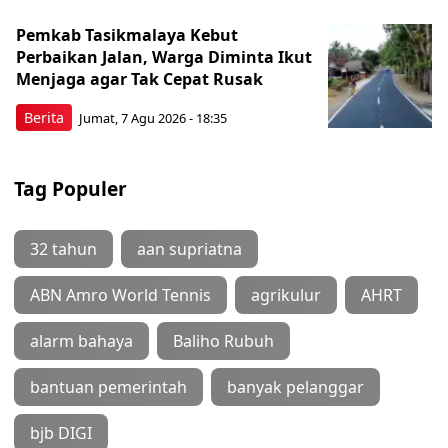
Pemkab Tasikmalaya Kebut
Perbaikan Jalan, Warga Diminta Ikut
Menjaga agar Tak Cepat Rusak
Berita
Jumat, 7 Agu 2026 - 18:35
Tag Populer
32 tahun
aan supriatna
ABN Amro World Tennis
agrikulur
AHRT
alarm bahaya
Baliho Rubuh
bantuan pemerintah
banyak pelanggar
bjb DIGI