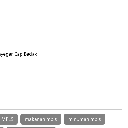
nyegar Cap Badak
i MPLS
makanan mpls
minuman mpls