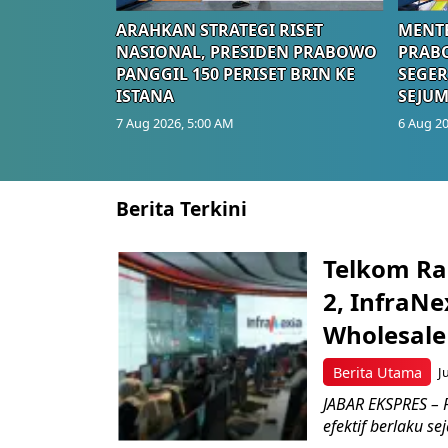
ARAHKAN STRATEGI RISET
MENTE
NASIONAL, PRESIDEN PRABOWO
PRAB
PANGGIL 150 PERISET BRIN KE
SEGER
ISTANA
SEJUM
7 Aug 2026, 5:00 AM
6 Aug 20
Berita Terkini
Telkom Ra
2, InfraNe
Wholesale
Berita Utama
J
JABAR EKSPRES – P
efektif berlaku se