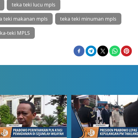
teka teki lucu mpls
a teki makanan mpls
teka teki minuman mpls
ka-teki MPLS