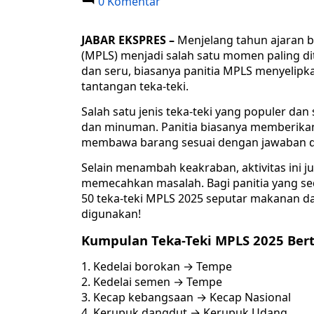
0 Komentar
JABAR EKSPRES –
Menjelang tahun ajaran b
(MPLS) menjadi salah satu momen paling d
dan seru, biasanya panitia MPLS menyelipkan
tantangan teka-teki.
Salah satu jenis teka-teki yang populer da
dan minuman. Panitia biasanya memberikan 
membawa barang sesuai dengan jawaban dar
Selain menambah keakraban, aktivitas ini j
memecahkan masalah. Bagi panitia yang s
50 teka-teki MPLS 2025 seputar makanan d
digunakan!
Kumpulan Teka-Teki MPLS 2025 Be
Kedelai borokan → Tempe
Kedelai semen → Tempe
Kecap kebangsaan → Kecap Nasional
Kerupuk dangdut → Kerupuk Udang