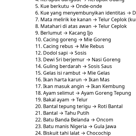
Kue berkutu → Onde-onde
Kue yang menyembunyikan identitas → 
Mata melirik ke kanan → Telur Ceplok (ku
Matahari di atas awan → Telur Ceplok
Berlumut → Kacang Ijo
Cacing goreng → Mie Goreng
Cacing rebus → Mie Rebus
Dodol sapi → Sosis
Dewi Sri berjemur → Nasi Goreng
Guling berdarah → Sosis Saus
Gelas isi rambut → Mie Gelas
Ikan harta karun → Ikan Mas
Ikan masuk angin → Ikan Kembung
Ayam selimut → Ayam Goreng Tepung
Bakal ayam → Telur
Bantal tepung terigu → Roti Bantal
Bantal → Tahu Putih
Batu Banda Belanda → Oncom
Batu manis Nigeria → Gula Jawa
Biskuit tahi lalat → Chocochip