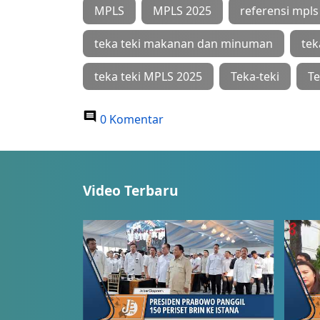
MPLS
MPLS 2025
referensi mpls
teka teki makanan dan minuman
tek
teka teki MPLS 2025
Teka-teki
Te
0 Komentar
Video Terbaru