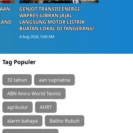
AAN,
GENJOT TRANSISI ENERGI,
S
WAPRES GIBRAN JAJAL
LAND
LANGSUNG MOTOR LISTRIK
BUATAN LOKAL DI TANGERANG!
4 Aug 2026, 5:00 AM
Tag Populer
32 tahun
aan supriatna
ABN Amro World Tennis
agrikulur
AHRT
alarm bahaya
Baliho Rubuh