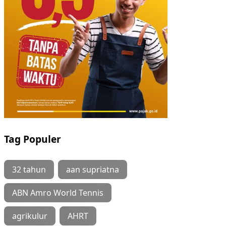
Tag Populer
32 tahun
aan supriatna
ABN Amro World Tennis
agrikulur
AHRT