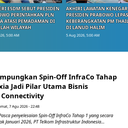
RI ESDM SEBUT PRESIDEN
AKHIRI LAWATAN KENEGAR
OWO PERINTAHKAN PLN
PRESIDEN PRABOWO LEPA
A ATASI PEMADAMAN DI
KEBERANGKATAN PM THAI
LAH WILAYAH
DI LANUD HALIM
26, 5:00 AM
5 Aug 2026, 5:00 AM
mpungkan Spin-Off InfraCo Tahap
xia Jadi Pilar Utama Bisnis
 Connectivity
umat, 7 Agu 2026 - 22:48
asca penyelesaian Spin-Off InfraCo Tahap 1 yang secara
jak Januari 2026, PT Telkom Infrastruktur Indonesia...