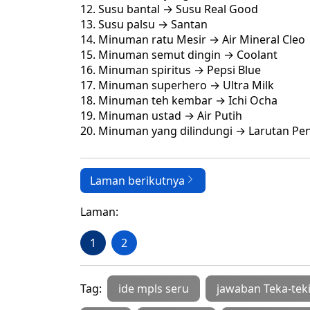
Susu bantal → Susu Real Good
Susu palsu → Santan
Minuman ratu Mesir → Air Mineral Cleo
Minuman semut dingin → Coolant
Minuman spiritus → Pepsi Blue
Minuman superhero → Ultra Milk
Minuman teh kembar → Ichi Ocha
Minuman ustad → Air Putih
Minuman yang dilindungi → Larutan Pe
Laman berikutnya
Laman:
1
2
Tag:
ide mpls seru
jawaban Teka-tek