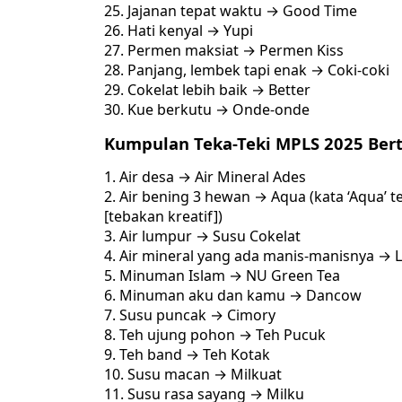
Jajanan tepat waktu → Good Time
Hati kenyal → Yupi
Permen maksiat → Permen Kiss
Panjang, lembek tapi enak → Coki-coki
Cokelat lebih baik → Better
Kue berkutu → Onde-onde
Kumpulan Teka-Teki MPLS 2025 Be
Air desa → Air Mineral Ades
Air bening 3 hewan → Aqua (kata ‘Aqua’ te
[tebakan kreatif])
Air lumpur → Susu Cokelat
Air mineral yang ada manis-manisnya → L
Minuman Islam → NU Green Tea
Minuman aku dan kamu → Dancow
Susu puncak → Cimory
Teh ujung pohon → Teh Pucuk
Teh band → Teh Kotak
Susu macan → Milkuat
Susu rasa sayang → Milku