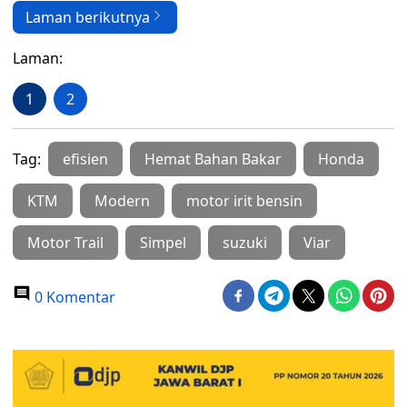
Laman berikutnya
Laman:
1
2
Tag:
efisien
Hemat Bahan Bakar
Honda
KTM
Modern
motor irit bensin
Motor Trail
Simpel
suzuki
Viar
0 Komentar