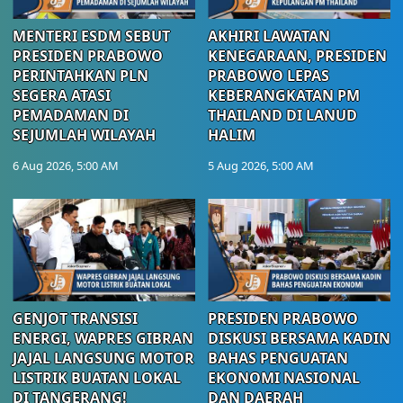
MENTERI ESDM SEBUT
AKHIRI LAWATAN
PRESIDEN PRABOWO
KENEGARAAN, PRESIDEN
PERINTAHKAN PLN
PRABOWO LEPAS
SEGERA ATASI
KEBERANGKATAN PM
PEMADAMAN DI
THAILAND DI LANUD
SEJUMLAH WILAYAH
HALIM
6 Aug 2026, 5:00 AM
5 Aug 2026, 5:00 AM
GENJOT TRANSISI
PRESIDEN PRABOWO
ENERGI, WAPRES GIBRAN
DISKUSI BERSAMA KADIN
JAJAL LANGSUNG MOTOR
BAHAS PENGUATAN
LISTRIK BUATAN LOKAL
EKONOMI NASIONAL
DI TANGERANG!
DAN DAERAH