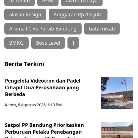
32 tahun
AHM
alarm bahaya
alasan Resign
Anggaran Rp200 juta
Arema FC Vs Persib Bandung
batal nikah
BMKG
Boss Level
]
Berita Terkini
Pengelola Videotron dan Padel
Cihapit Dua Perusahaan yang
Berbeda
Kamis, 6 Agustus 2026, 6:13 PM
Satpol PP Bandung Prioritaskan
Perburuan Pelaku Penebangan