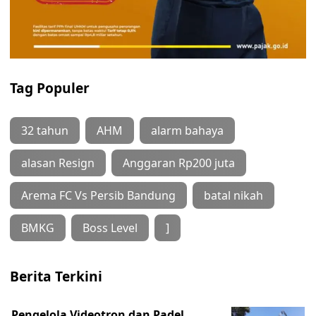
Tag Populer
32 tahun
AHM
alarm bahaya
alasan Resign
Anggaran Rp200 juta
Arema FC Vs Persib Bandung
batal nikah
BMKG
Boss Level
]
Berita Terkini
Pengelola Videotron dan Padel