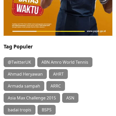
Tag Populer
@TwitterUK
ABN Amro World Tennis
Ahmad Heryawan
AHRT
Armada sampah
ARRC
Asia Max Challenge 2015
ASN
badai tropis
BSPS