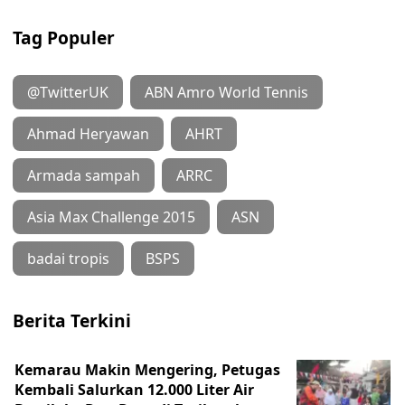
Tag Populer
@TwitterUK
ABN Amro World Tennis
Ahmad Heryawan
AHRT
Armada sampah
ARRC
Asia Max Challenge 2015
ASN
badai tropis
BSPS
Berita Terkini
Kemarau Makin Mengering, Petugas
Kembali Salurkan 12.000 Liter Air