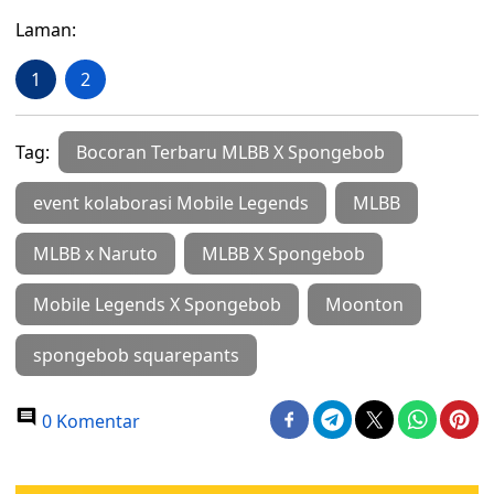
Laman:
1
2
Tag:
Bocoran Terbaru MLBB X Spongebob
event kolaborasi Mobile Legends
MLBB
MLBB x Naruto
MLBB X Spongebob
Mobile Legends X Spongebob
Moonton
spongebob squarepants
0 Komentar