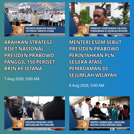
ARAHKAN STRATEGI
MENTERI ESDM SEBUT
RISET NASIONAL,
PRESIDEN PRABOWO
PRESIDEN PRABOWO
PERINTAHKAN PLN
PANGGIL 150 PERISET
SEGERA ATASI
BRIN KE ISTANA
PEMADAMAN DI
SEJUMLAH WILAYAH
7 Aug 2026, 5:00 AM
6 Aug 2026, 5:00 AM